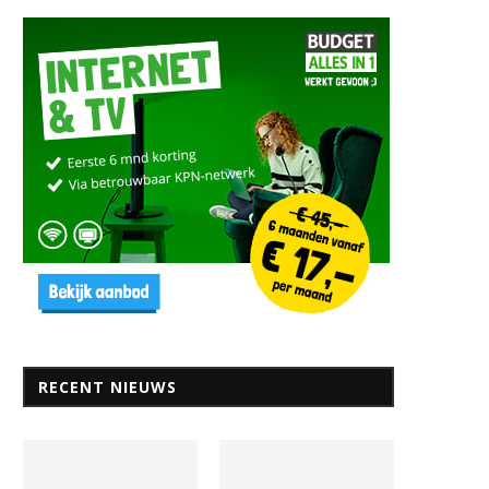
eiden: een stad van kennis en
Wat kun je doen als toerist
geschiedenis
Leiden?
9 januari 2025
12 september 2024
RECENT NIEUWS