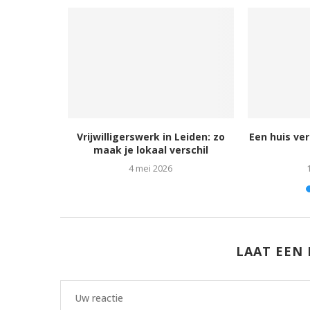
en: tips en
Vrijwilligerswerk in Leiden: zo
Een huis ve
maak je lokaal verschil
24
4 mei 2026
LAAT EEN 