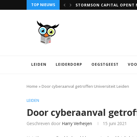
STORMSON CAPITAL OPENT N
TOP NIEUWS
VRIJWILLIGERSWERK IN LEID
LEIDEN
LEIDERDORP
OEGSTGEEST
VOO
Home
»
Door cyberaanval getroffen Universiteit Leiden
LEIDEN
Door cyberaanval getrof
Geschreven door
Harry Verheijen
15 juni 2021