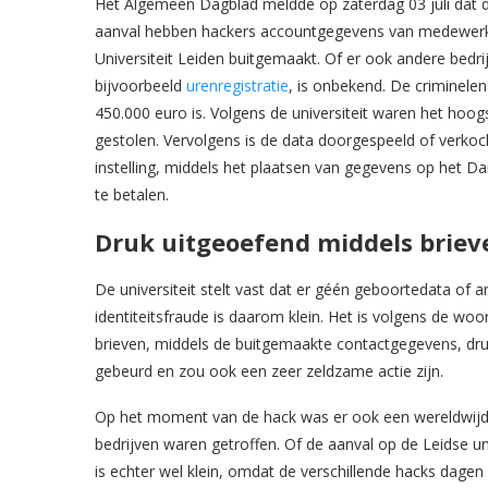
Het Algemeen Dagblad meldde op zaterdag 03 juli dat de
aanval hebben hackers accountgegevens van medewerker
Universiteit Leiden buitgemaakt. Of er ook andere bedri
bijvoorbeeld
urenregistratie
, is onbekend. De criminele
450.000 euro is. Volgens de universiteit waren het hoog
gestolen. Vervolgens is de data doorgespeeld of verko
instelling, middels het plaatsen van gegevens op het Da
te betalen.
Druk uitgeoefend middels briev
De universiteit stelt vast dat er géén geboortedata of a
identiteitsfraude is daarom klein. Het is volgens de wo
brieven, middels de buitgemaakte contactgegevens, druk
gebeurd en zou ook een zeer zeldzame actie zijn.
Op het moment van de hack was er ook een wereldwijd
bedrijven waren getroffen. Of de aanval op de Leidse uni
is echter wel klein, omdat de verschillende hacks dagen