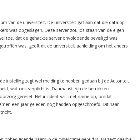
m van de universiteit. De universiteit gaf aan dat die data op
ers was opgeslagen. Deze server zou los staan van de eigen
r wel toe, dat de gehackte server onvoldoende beveiligd was.
troffen was, geeft dit de universiteit aanleiding om het anders
de instelling zegt wel melding te hebben gedaan bij de Autoriteit
ld, wat ook verplicht is. Daarnaast zijn de betrokken
oorzorg gereset. Het incident valt met name op, omdat
stemen een jaar geleden nog hadden opgeschroefd. Dit naar
richt.
en onbeduidende naam in de cybercrimewereld is. Hij zegt daarbij