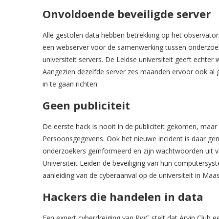
Onvoldoende beveiligde server
Alle gestolen data hebben betrekking op het observatoriu
een webserver voor de samenwerking tussen onderzoek
universiteit servers. De Leidse universiteit geeft echte
Aangezien dezelfde server zes maanden ervoor ook al ge
in te gaan richten.
Geen publiciteit
De eerste hack is nooit in de publiciteit gekomen, maar 
Persoonsgegevens. Ook het nieuwe incident is daar geme
onderzoekers geïnformeerd en zijn wachtwoorden uit v
Universiteit Leiden de beveiliging van hun computersy
aanleiding van de cyberaanval op de universiteit in Maast
Hackers die handelen in data
Een expert cyberdreiging van PwC stelt dat Arvin Club e