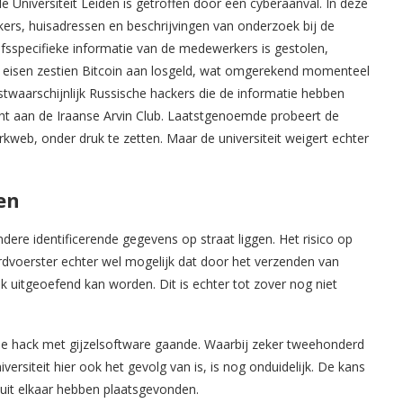
 Universiteit Leiden is getroffen door een cyberaanval. In deze
s, huisadressen en beschrijvingen van onderzoek bij de
jfsspecifieke informatie van de medewerkers is gestolen,
n eisen zestien Bitcoin aan losgeld, wat omgerekend momenteel
stwaarschijnlijk Russische hackers die de informatie hebben
cht aan de Iraanse Arvin Club. Laatstgenoemde probeert de
rkweb, onder druk te zetten. Maar de universiteit weigert echter
en
ndere identificerende gegevens op straat liggen. Het risico op
ordvoerster echter wel mogelijk dat door het verzenden van
 uitgeoefend kan worden. Dit is echter tot zover nog niet
e hack met gijzelsoftware gaande. Waarbij zeker tweehonderd
versiteit hier ook het gevolg van is, is nog onduidelijk. De kans
 uit elkaar hebben plaatsgevonden.