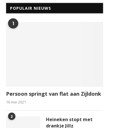
POPULAIR NIEUWS
1
Persoon springt van flat aan Zijldonk
16 mei 2021
2
Heineken stopt met
drankje Jillz