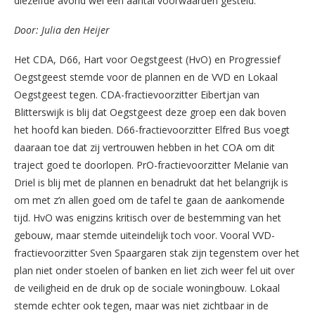
diezelfde avond wel een aantal voorwaarden gesteld.
Door: Julia den Heijer
Het CDA, D66, Hart voor Oegstgeest (HvO) en Progressief
Oegstgeest stemde voor de plannen en de VVD en Lokaal
Oegstgeest tegen. CDA-fractievoorzitter Eibertjan van
Blitterswijk is blij dat Oegstgeest deze groep een dak boven
het hoofd kan bieden. D66-fractievoorzitter Elfred Bus voegt
daaraan toe dat zij vertrouwen hebben in het COA om dit
traject goed te doorlopen. PrO-fractievoorzitter Melanie van
Driel is blij met de plannen en benadrukt dat het belangrijk is
om met z’n allen goed om de tafel te gaan de aankomende
tijd. HvO was enigzins kritisch over de bestemming van het
gebouw, maar stemde uiteindelijk toch voor. Vooral VVD-
fractievoorzitter Sven Spaargaren stak zijn tegenstem over het
plan niet onder stoelen of banken en liet zich weer fel uit over
de veiligheid en de druk op de sociale woningbouw. Lokaal
stemde echter ook tegen, maar was niet zichtbaar in de