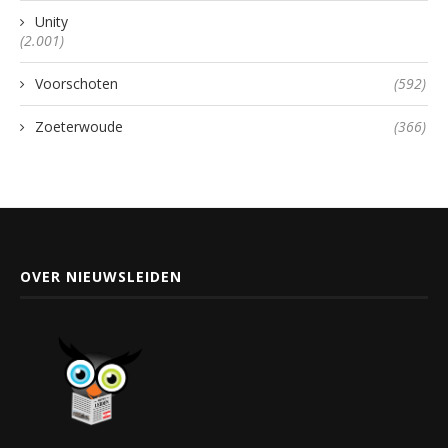
Unity
(2.001)
Voorschoten
(592)
Zoeterwoude
(366)
OVER NIEUWSLEIDEN