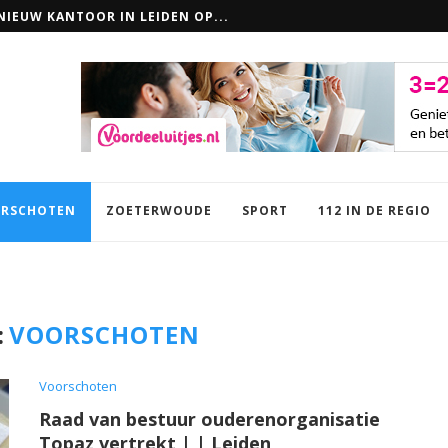
EN: ZO MAAK JE LOKAAL VERSCHIL
RSCHOTEN
ZOETERWOUDE
SPORT
112 IN DE REGIO
:
VOORSCHOTEN
Voorschoten
Raad van bestuur ouderenorganisatie
Topaz vertrekt | | Leiden