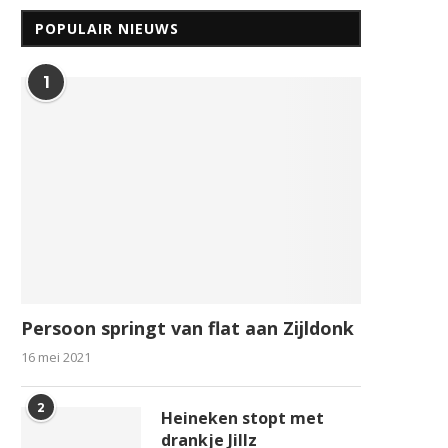
POPULAIR NIEUWS
1
Persoon springt van flat aan Zijldonk
16 mei 2021
2
Heineken stopt met
drankje Jillz