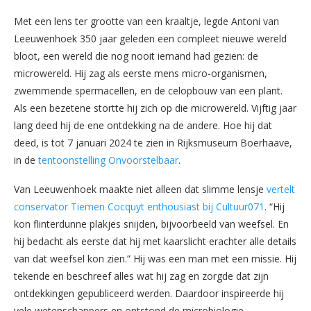
Met een lens ter grootte van een kraaltje, legde Antoni van
Leeuwenhoek 350 jaar geleden een compleet nieuwe wereld
bloot, een wereld die nog nooit iemand had gezien: de
microwereld. Hij zag als eerste mens micro-organismen,
zwemmende spermacellen, en de celopbouw van een plant.
Als een bezetene stortte hij zich op die microwereld. Vijftig jaar
lang deed hij de ene ontdekking na de andere. Hoe hij dat
deed, is tot 7 januari 2024 te zien in Rijksmuseum Boerhaave,
in de
tentoonstelling Onvoorstelbaar
.
Van Leeuwenhoek maakte niet alleen dat slimme lensje
vertelt
conservator Tiemen Cocquyt enthousiast bij Cultuur071
. “Hij
kon flinterdunne plakjes snijden, bijvoorbeeld van weefsel. En
hij bedacht als eerste dat hij met kaarslicht erachter alle details
van dat weefsel kon zien.” Hij was een man met een missie. Hij
tekende en beschreef alles wat hij zag en zorgde dat zijn
ontdekkingen gepubliceerd werden. Daardoor inspireerde hij
vele wetenschappers en ontstond de microbiologie.