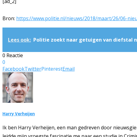
[ad_2]
Bron:
https://www.politie.nl/nieuws/2018/maart/26/06-nie
Lees ook:
Politie zoekt naar getuigen van diefstal 
0 Reactie
0
Facebook
Twitter
Pinterest
Email
Harry Verheijen
Ik ben Harry Verheijen, een man gedreven door nieuwsgie
leidde mijn vroegste fascinatie me naar een studie in Crim