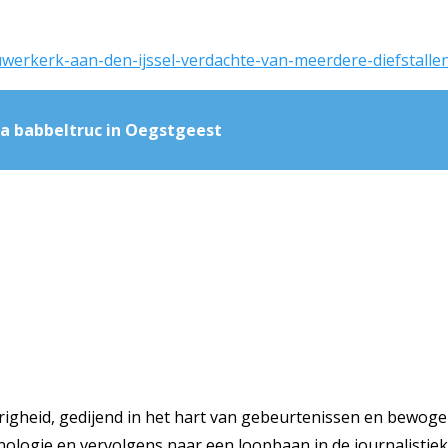
uwerkerk-aan-den-ijssel-verdachte-van-meerdere-diefstall
na babbeltruc in Oegstgeest
righeid, gedijend in het hart van gebeurtenissen en bewoge
inologie en vervolgens naar een loopbaan in de journalistie