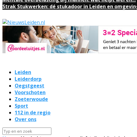
Strak Stukwerken: dé stukadoor in Leiden en omgevin
Leiden
Leiderdorp
Oegstgeest
Voorschoten
Zoeterwoude
Sport
112 in de regio
Over ons