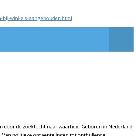
en-bij-winkels-aangehouden.html
n door de zoektocht naar waarheid. Geboren in Nederland,
k. Van politieke omwentelingen tot onthullende