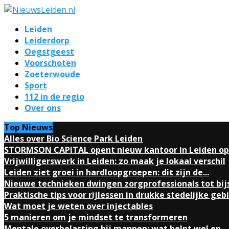
Leiden
Leiderdorp
Oegstgeest
Voorschoten
Zoeterwoude
Sport
112 in de regio
Over ons
Top Nieuws
Alles over Bio Science Park Leiden
STORMSON CAPITAL opent nieuw kantoor in Leiden op.
Vrijwilligerswerk in Leiden: zo maak je lokaal verschil
Leiden ziet groei in hardloopgroepen: dit zijn de...
Nieuwe technieken dwingen zorgprofessionals tot bij
Praktische tips voor rijlessen in drukke stedelijke geb
Wat moet je weten over injectables
5 manieren om je mindset te transformeren
Mentale overbelasting bij mannen: wat helpt wel en...