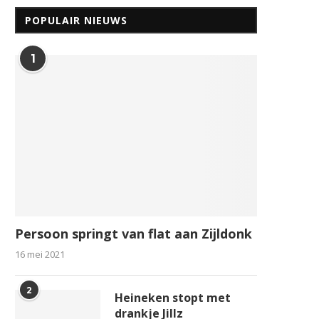
POPULAIR NIEUWS
1
Persoon springt van flat aan Zijldonk
16 mei 2021
2
Heineken stopt met
drankje Jillz