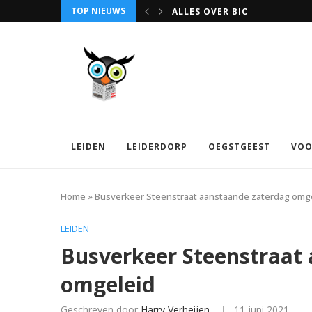
TOP NIEUWS
ALLES OVER BIO SCIENCE PA
LEIDEN
LEIDERDORP
OEGSTGEEST
VOO
Home
»
Busverkeer Steenstraat aanstaande zaterdag omg
LEIDEN
Busverkeer Steenstraat
omgeleid
Geschreven door
Harry Verheijen
11 juni 2021