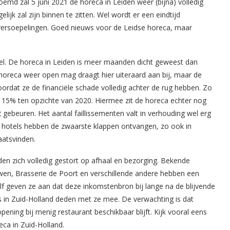
emd zal 5 juni 2021 de horeca in Leiden weer (bijna) volledig
jk zal zijn binnen te zitten. Wel wordt er een eindtijd
versoepelingen. Goed nieuws voor de Leidse horeca, maar
el. De horeca in Leiden is meer maanden dicht geweest dan
 horeca weer open mag draagt hier uiteraard aan bij, maar de
rdat ze de financiële schade volledig achter de rug hebben. Zo
 15% ten opzichte van 2020. Hiermee zit de horeca echter nog
2 gebeuren. Het aantal faillissementen valt in verhouding wel erg
n hotels hebben de zwaarste klappen ontvangen, zo ook in
aatsvinden.
 zich volledig gestort op afhaal en bezorging. Bekende
en, Brasserie de Poort en verschillende andere hebben een
 geven ze aan dat deze inkomstenbron bij lange na de blijvende
ts in Zuid-Holland deden met ze mee. De verwachting is dat
ening bij menig restaurant beschikbaar blijft. Kijk vooral eens
eca in Zuid-Holland.