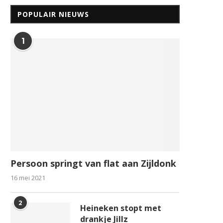
POPULAIR NIEUWS
1
Persoon springt van flat aan Zijldonk
16 mei 2021
2
Heineken stopt met
drankje Jillz