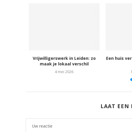
en: tips en
Vrijwilligerswerk in Leiden: zo
Een huis ve
maak je lokaal verschil
24
4 mei 2026
LAAT EEN 