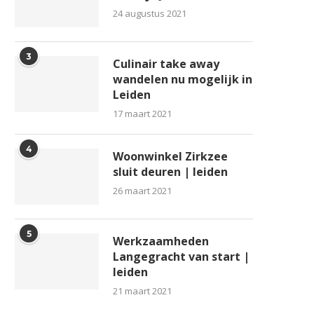
24 augustus 2021
3
Culinair take away
wandelen nu mogelijk in
Leiden
17 maart 2021
eiden: een stad van kennis en
Wat kun je doen als toerist
4
geschiedenis
Leiden?
Woonwinkel Zirkzee
sluit deuren | leiden
9 januari 2025
12 september 2024
26 maart 2021
5
Werkzaamheden
Langegracht van start |
leiden
21 maart 2021