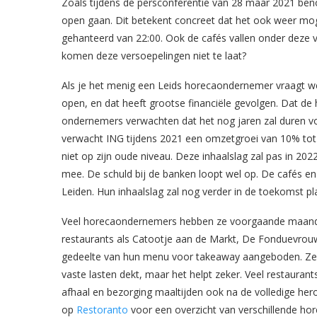
Zoals tijdens de persconferentie van 28 maar 2021 beno
open gaan. Dit betekent concreet dat het ook weer mogeli
gehanteerd van 22:00. Ook de cafés vallen onder deze 
komen deze versoepelingen niet te laat?
Als je het menig een Leids horecaondernemer vraagt w
open, en dat heeft grootse financiële gevolgen. Dat de
ondernemers verwachten dat het nog jaren zal duren voo
verwacht ING tijdens 2021 een omzetgroei van 10% tot
niet op zijn oude niveau. Deze inhaalslag zal pas in 202
mee. De schuld bij de banken loopt wel op. De cafés e
Leiden. Hun inhaalslag zal nog verder in de toekomst pl
Veel horecaondernemers hebben ze voorgaande maanden
restaurants als Catootje aan de Markt, De Fonduevrouw
gedeelte van hun menu voor takeaway aangeboden. Zelf
vaste lasten dekt, maar het helpt zeker. Veel restauran
afhaal en bezorging maaltijden ook na de volledige herop
op
Restoranto
voor een overzicht van verschillende hor