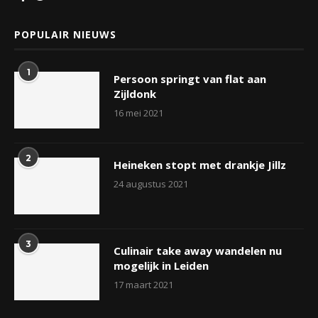
POPULAIR NIEUWS
1
Persoon springt van flat aan
Zijldonk
16 mei 2021
2
Heineken stopt met drankje Jillz
24 augustus 2021
3
Culinair take away wandelen nu
mogelijk in Leiden
17 maart 2021