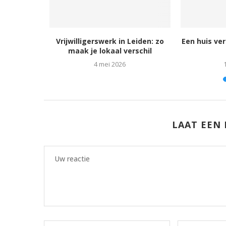
en: tips en
Vrijwilligerswerk in Leiden: zo
Een huis ve
maak je lokaal verschil
24
4 mei 2026
LAAT EEN 