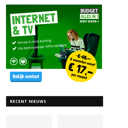
eiden: een stad van kennis en
Wat kun je doen als toerist
geschiedenis
Leiden?
9 januari 2025
12 september 2024
RECENT NIEUWS