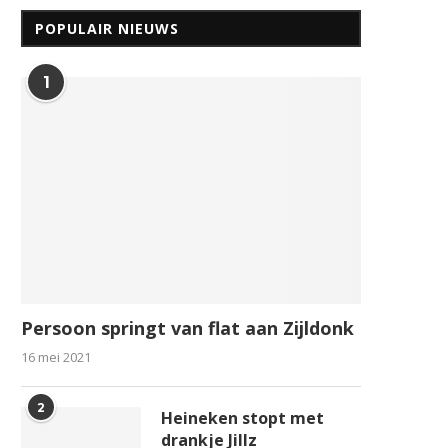
POPULAIR NIEUWS
1
Persoon springt van flat aan Zijldonk
16 mei 2021
2
Heineken stopt met
drankje Jillz