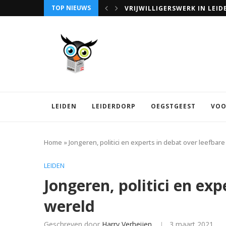
TOP NIEUWS
VRIJWILLIGERSWERK IN LEID
LEIDEN
LEIDERDORP
OEGSTGEEST
VOO
Home
»
Jongeren, politici en experts in debat over leefbar
LEIDEN
Jongeren, politici en exp
wereld
Geschreven door
Harry Verheijen
3 maart 2021