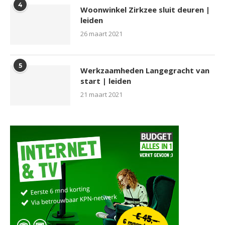
4
Woonwinkel Zirkzee sluit deuren |
leiden
26 maart 2021
5
Werkzaamheden Langegracht van
start | leiden
21 maart 2021