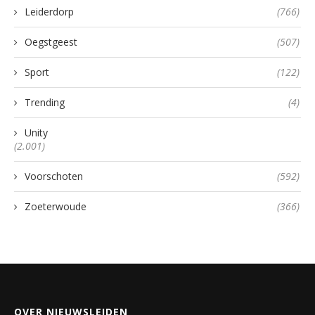
Leiderdorp
(766)
Oegstgeest
(507)
Sport
(122)
Trending
(4)
Unity
(2.001)
Voorschoten
(592)
Zoeterwoude
(366)
OVER NIEUWSLEIDEN