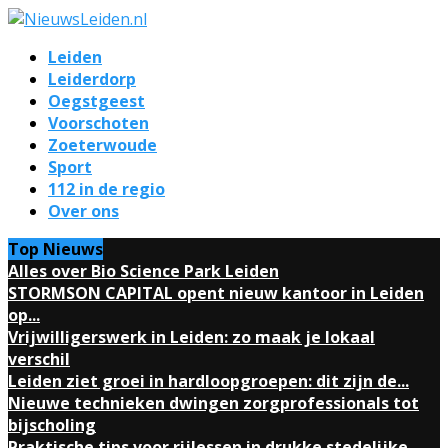
Leiden
Leiderdorp
Oegstgeest
Voorschoten
Zoeterwoude
Sport
112 in de regio
Over ons
Top Nieuws
Alles over Bio Science Park Leiden
STORMSON CAPITAL opent nieuw kantoor in Leiden
op...
Vrijwilligerswerk in Leiden: zo maak je lokaal
verschil
Leiden ziet groei in hardloopgroepen: dit zijn de...
Nieuwe technieken dwingen zorgprofessionals tot
bijscholing
Praktische tips voor rijlessen in drukke stedelijke