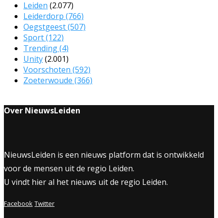
Leiden
(2.077)
Leiderdorp
(766)
Oegstgeest
(507)
Sport
(122)
Trending
(4)
Unity
(2.001)
Voorschoten
(592)
Zoeterwoude
(366)
Over NieuwsLeiden
NieuwsLeiden is een nieuws platform dat is ontwikkeld
voor de mensen uit de regio Leiden.
U vindt hier al het nieuws uit de regio Leiden.
Facebook
Twitter