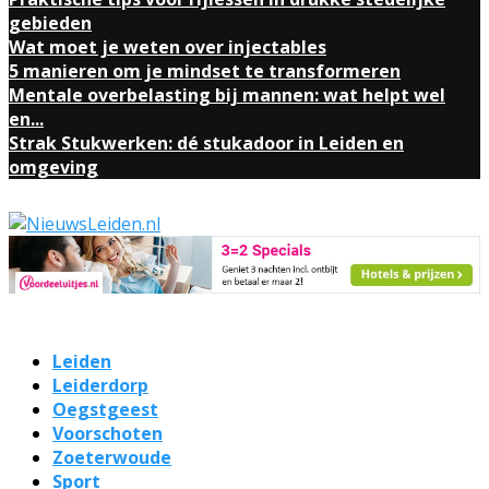
gebieden
Wat moet je weten over injectables
5 manieren om je mindset te transformeren
Mentale overbelasting bij mannen: wat helpt wel
en...
Strak Stukwerken: dé stukadoor in Leiden en
omgeving
Leiden
Leiderdorp
Oegstgeest
Voorschoten
Zoeterwoude
Sport