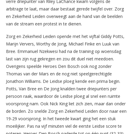
verre driepunter van Riley LaChance kwam volgens de
arbitrage te laat, maar daar bestaat gerede twijfel over. Zorg
en Zekerheid Leiden overweegt aan de hand van de beelden
van de stream een protest in te dienen.
Zorg en Zekerheid Leiden opende met het vijftal Giddy Potts,
Marijn Ververs, Worthy de Jong, Michael Finke en Luuk van
Bree. Emmanuel Nzekwesi had na de training op woensdag
last van zijn rug gekregen en zou dit duel niet meedoen.
Overigens speelde Heroes Den Bosch ook nog zonder
Thomas van der Mars en de nog niet speelgerechtigde
Jonathon Williams. De Leidse ploeg kende een prima begin.
Potts, Van Bree en De Jong knalden twee driepunters per
persoon raak, waardoor de Leidse ploeg al snel een ruimte
voorsprong nam. Ook Nick King liet zich zien, maar dan onder
de borden. Zo snelde Zorg en Zekerheid Leiden door naar een
19-29 voorsprong. In het tweede kwart ging het een stuk
moeilijker. Pas na vijf minuten viel de eerste Leidse score te
noteren. Heroes Den Bosch naderde tot op één punt (32-33),