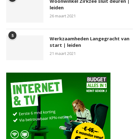
Woonwinkel Zirkzee sluit deuren |
leiden
26 maart 2021
5
Werkzaamheden Langegracht van
start | leiden
21 maart 2021