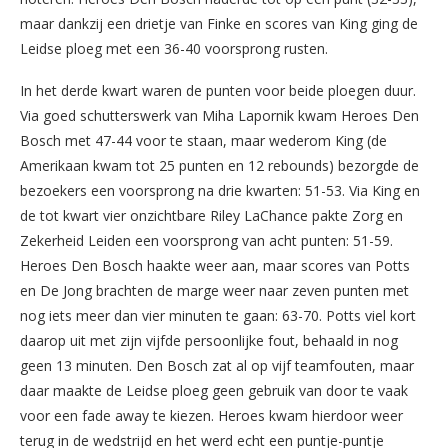
maar dankzij een drietje van Finke en scores van King ging de
Leidse ploeg met een 36-40 voorsprong rusten.
In het derde kwart waren de punten voor beide ploegen duur.
Via goed schutterswerk van Miha Lapornik kwam Heroes Den
Bosch met 47-44 voor te staan, maar wederom King (de
Amerikaan kwam tot 25 punten en 12 rebounds) bezorgde de
bezoekers een voorsprong na drie kwarten: 51-53. Via King en
de tot kwart vier onzichtbare Riley LaChance pakte Zorg en
Zekerheid Leiden een voorsprong van acht punten: 51-59.
Heroes Den Bosch haakte weer aan, maar scores van Potts
en De Jong brachten de marge weer naar zeven punten met
nog iets meer dan vier minuten te gaan: 63-70. Potts viel kort
daarop uit met zijn vijfde persoonlijke fout, behaald in nog
geen 13 minuten. Den Bosch zat al op vijf teamfouten, maar
daar maakte de Leidse ploeg geen gebruik van door te vaak
voor een fade away te kiezen. Heroes kwam hierdoor weer
terug in de wedstrijd en het werd echt een puntje-puntje