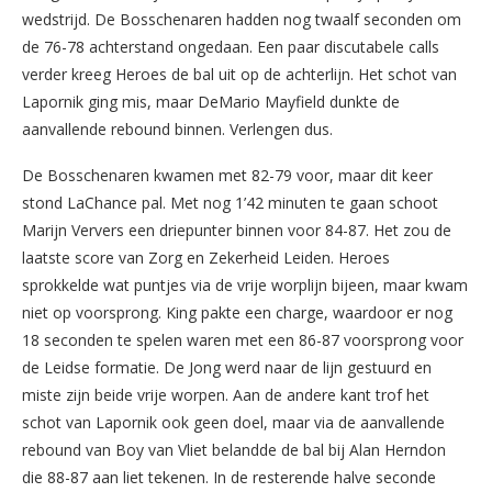
wedstrijd. De Bosschenaren hadden nog twaalf seconden om
de 76-78 achterstand ongedaan. Een paar discutabele calls
verder kreeg Heroes de bal uit op de achterlijn. Het schot van
Lapornik ging mis, maar DeMario Mayfield dunkte de
aanvallende rebound binnen. Verlengen dus.
De Bosschenaren kwamen met 82-79 voor, maar dit keer
stond LaChance pal. Met nog 1’42 minuten te gaan schoot
Marijn Ververs een driepunter binnen voor 84-87. Het zou de
laatste score van Zorg en Zekerheid Leiden. Heroes
sprokkelde wat puntjes via de vrije worplijn bijeen, maar kwam
niet op voorsprong. King pakte een charge, waardoor er nog
18 seconden te spelen waren met een 86-87 voorsprong voor
de Leidse formatie. De Jong werd naar de lijn gestuurd en
miste zijn beide vrije worpen. Aan de andere kant trof het
schot van Lapornik ook geen doel, maar via de aanvallende
rebound van Boy van Vliet belandde de bal bij Alan Herndon
die 88-87 aan liet tekenen. In de resterende halve seconde