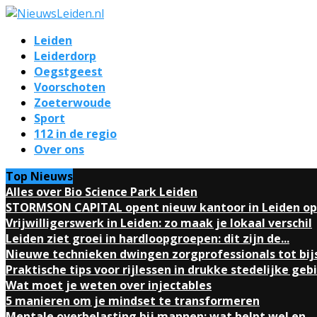
Leiden
Leiderdorp
Oegstgeest
Voorschoten
Zoeterwoude
Sport
112 in de regio
Over ons
Top Nieuws
Alles over Bio Science Park Leiden
STORMSON CAPITAL opent nieuw kantoor in Leiden op.
Vrijwilligerswerk in Leiden: zo maak je lokaal verschil
Leiden ziet groei in hardloopgroepen: dit zijn de...
Nieuwe technieken dwingen zorgprofessionals tot bij
Praktische tips voor rijlessen in drukke stedelijke geb
Wat moet je weten over injectables
5 manieren om je mindset te transformeren
Mentale overbelasting bij mannen: wat helpt wel en...