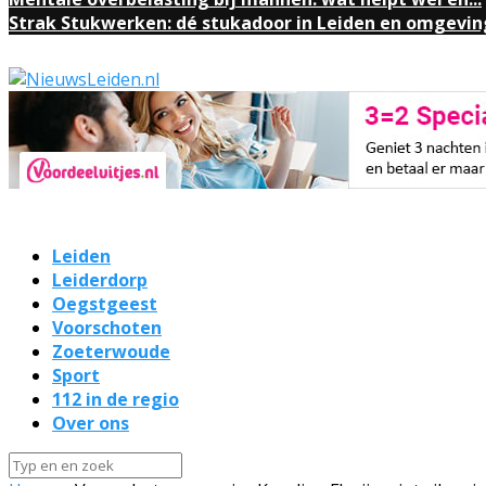
Strak Stukwerken: dé stukadoor in Leiden en omgevin
Leiden
Leiderdorp
Oegstgeest
Voorschoten
Zoeterwoude
Sport
112 in de regio
Over ons