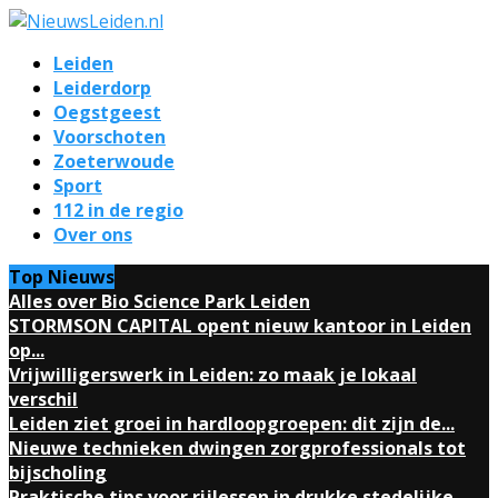
Leiden
Leiderdorp
Oegstgeest
Voorschoten
Zoeterwoude
Sport
112 in de regio
Over ons
Top Nieuws
Alles over Bio Science Park Leiden
STORMSON CAPITAL opent nieuw kantoor in Leiden
op...
Vrijwilligerswerk in Leiden: zo maak je lokaal
verschil
Leiden ziet groei in hardloopgroepen: dit zijn de...
Nieuwe technieken dwingen zorgprofessionals tot
bijscholing
Praktische tips voor rijlessen in drukke stedelijke