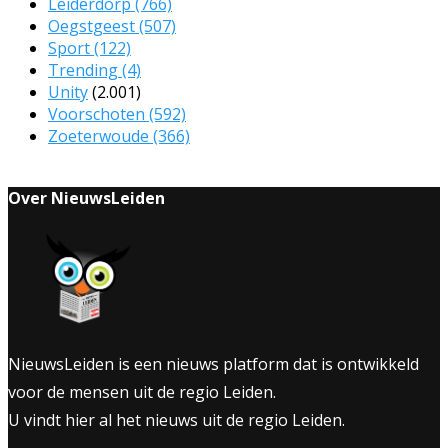
Leiderdorp
(766)
Oegstgeest
(507)
Sport
(122)
Trending
(4)
Unity
(2.001)
Voorschoten
(592)
Zoeterwoude
(366)
Over NieuwsLeiden
NieuwsLeiden is een nieuws platform dat is ontwikkeld
voor de mensen uit de regio Leiden.
U vindt hier al het nieuws uit de regio Leiden.