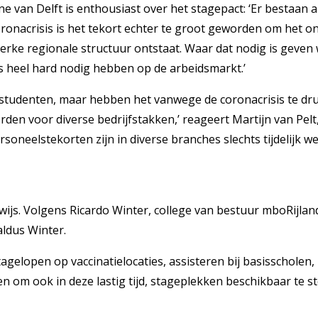
van Delft is enthousiast over het stagepact: ‘Er bestaan al
onacrisis is het tekort echter te groot geworden om het on
sterke regionale structuur ontstaat. Waar dat nodig is geve
s heel hard nodig hebben op de arbeidsmarkt.’
studenten, maar hebben het vanwege de coronacrisis te dr
n voor diverse bedrijfstakken,’ reageert Martijn van Pelt, 
neelstekorten zijn in diverse branches slechts tijdelijk we
s. Volgens Ricardo Winter, college van bestuur mboRijland,
aldus Winter.
tagelopen op vaccinatielocaties, assisteren bij basisschole
om ook in deze lastig tijd, stageplekken beschikbaar te ste