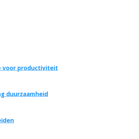
 voor productiviteit
ing duurzaamheid
eiden