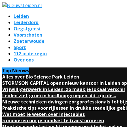
Leiden
Leiderdorp
Oegstgeest
Voorschoten
Zoeterwoude
Sport
112 in de regio
Over ons
Top Nieuws
Alles over Bio Science Park Leiden
STORMSON CAPITAL opent nieuw kantoor in Leiden op.
Vrijwilligerswerk in Leiden: zo maak je lokaal verschil
Leiden ziet groei in hardloopgroepen: dit zijn de...
Nieuwe technieken dwingen zorgprofessionals tot bij
Praktische tips voor rijlessen in drukke stedelijke geb
Wat moet je weten over injectables
5 manieren om je mindset te transformeren
Mentale overbelasting bij mannen: wat helpt wel en...