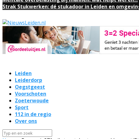
Strak Stukwerken: dé stukadoor in Leiden en omgevin
Leiden
Leiderdorp
Oegstgeest
Voorschoten
Zoeterwoude
Sport
112 in de regio
Over ons