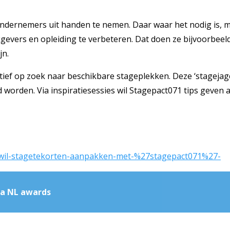
ndernemers uit handen te nemen. Daar waar het nodig is, m
evers en opleiding te verbeteren. Dat doen ze bijvoorbeel
jn.
ief op zoek naar beschikbare stageplekken. Deze ‘stagejag
orden. Via inspiratiesessies wil Stagepact071 tips geven aa
1-wil-stagetekorten-aanpakken-met-%27stagepact071%27-
a NL awards