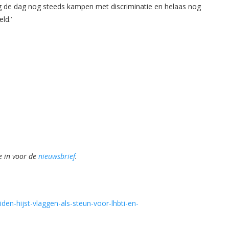
g de dag nog steeds kampen met discriminatie en helaas nog
ld.’
e in voor de
nieuwsbrief
.
den-hijst-vlaggen-als-steun-voor-lhbti-en-