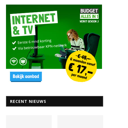
eiden: een stad van kennis en
Wat kun je doen als toerist
geschiedenis
Leiden?
9 januari 2025
12 september 2024
RECENT NIEUWS