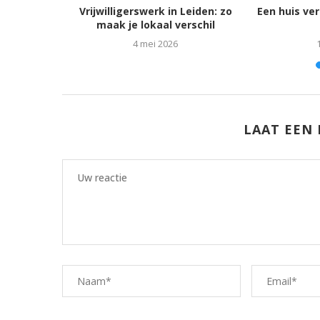
en: tips en
Vrijwilligerswerk in Leiden: zo
Een huis ve
maak je lokaal verschil
24
4 mei 2026
LAAT EEN 