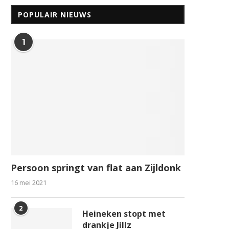
POPULAIR NIEUWS
1
Persoon springt van flat aan Zijldonk
16 mei 2021
2
Heineken stopt met
drankje Jillz