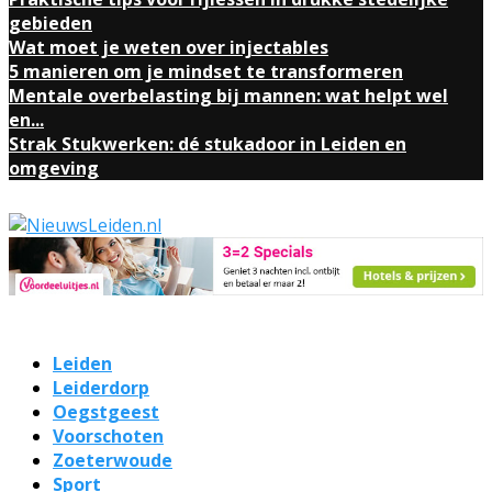
gebieden
Wat moet je weten over injectables
5 manieren om je mindset te transformeren
Mentale overbelasting bij mannen: wat helpt wel
en...
Strak Stukwerken: dé stukadoor in Leiden en
omgeving
Leiden
Leiderdorp
Oegstgeest
Voorschoten
Zoeterwoude
Sport