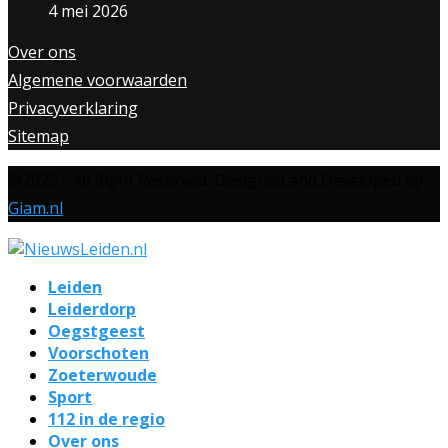
4 mei 2026
Over ons
Algemene voorwaarden
Privacyverklaring
Sitemap
@2025 - All Right Reserved. Designed and Developed by
Giam.nl
Leiden
Leiderdorp
Oegstgeest
Voorschoten
Zoeterwoude
Sport
112 in de regio
Over ons