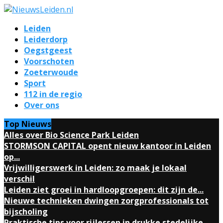
Leiden
Leiderdorp
Oegstgeest
Voorschoten
Zoeterwoude
Sport
112 in de regio
Over ons
Top Nieuws
Alles over Bio Science Park Leiden
STORMSON CAPITAL opent nieuw kantoor in Leiden
op...
Vrijwilligerswerk in Leiden: zo maak je lokaal
verschil
Leiden ziet groei in hardloopgroepen: dit zijn de...
Nieuwe technieken dwingen zorgprofessionals tot
bijscholing
Praktische tips voor rijlessen in drukke stedelijke