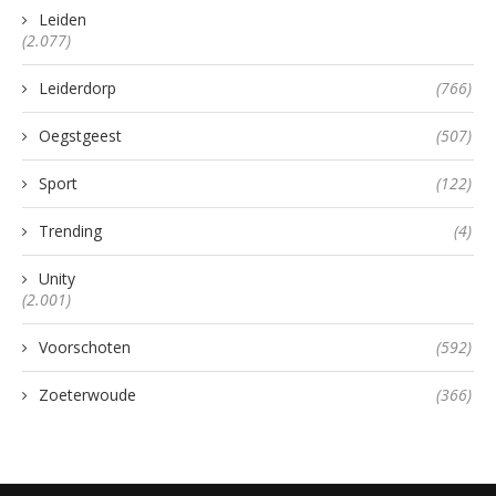
Leiden
(2.077)
Leiderdorp
(766)
Oegstgeest
(507)
Sport
(122)
Trending
(4)
Unity
(2.001)
Voorschoten
(592)
Zoeterwoude
(366)