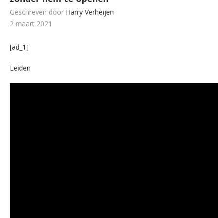
Geschreven door
Harry Verheijen
2 maart 2021
[ad_1]
Leiden