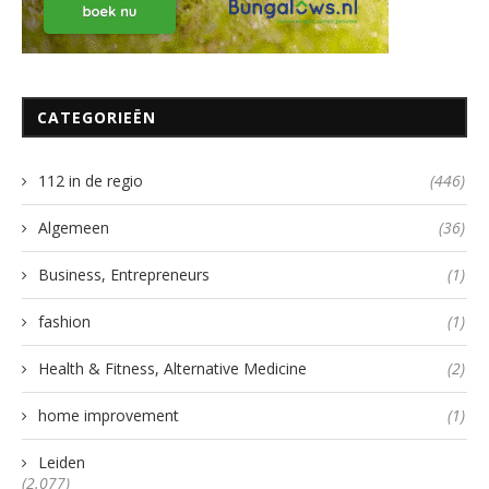
CATEGORIEËN
112 in de regio
(446)
Algemeen
(36)
Business, Entrepreneurs
(1)
fashion
(1)
Health & Fitness, Alternative Medicine
(2)
home improvement
(1)
Leiden
(2.077)