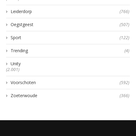
Leiderdorp
(766)
Oegstgeest
(507)
Sport
(122)
Trending
(4)
Unity
(2.001)
Voorschoten
(592)
Zoeterwoude
(366)