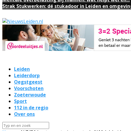
Strak Stukwerken: dé stukadoor in Leiden en omgevin
Leiden
Leiderdorp
Oegstgeest
Voorschoten
Zoeterwoude
Sport
112 in de regio
Over ons