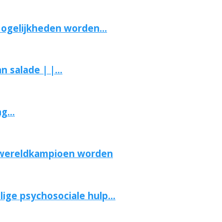
Mogelijkheden worden...
salade | |...
g...
 wereldkampioen worden
ge psychosociale hulp...