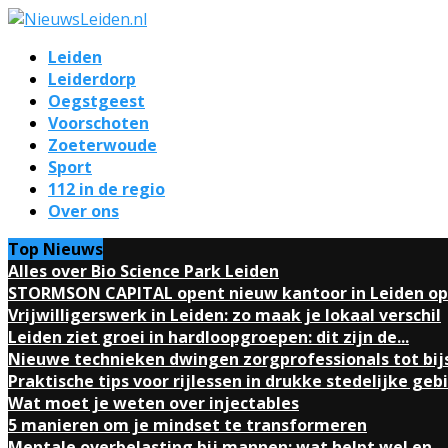
Leiden
Leiderdorp
Oegstgeest
Voorschoten
Zoeterwoude
Sport
112 in de regio
Over ons
Top Nieuws
Alles over Bio Science Park Leiden
STORMSON CAPITAL opent nieuw kantoor in Leiden op.
Vrijwilligerswerk in Leiden: zo maak je lokaal verschil
Leiden ziet groei in hardloopgroepen: dit zijn de...
Nieuwe technieken dwingen zorgprofessionals tot bij
Praktische tips voor rijlessen in drukke stedelijke geb
Wat moet je weten over injectables
5 manieren om je mindset te transformeren
Mentale overbelasting bij mannen: wat helpt wel en...