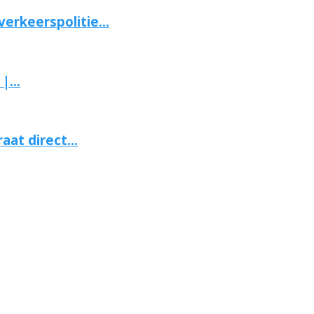
erkeerspolitie...
...
aat direct...