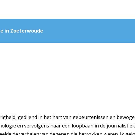
he in Zoeterwoude
righeid, gedijend in het hart van gebeurtenissen en bewoge
inologie en vervolgens naar een loopbaan in de journalistie
deelde de verhalen van degenen die betrokken waren. Ik gelo