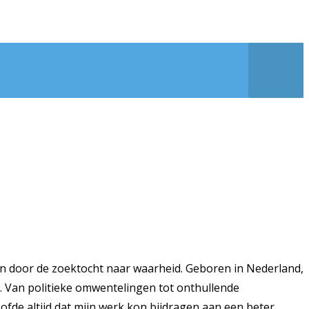
n door de zoektocht naar waarheid. Geboren in Nederland,
k. Van politieke omwentelingen tot onthullende
ofde altijd dat mijn werk kon bijdragen aan een beter