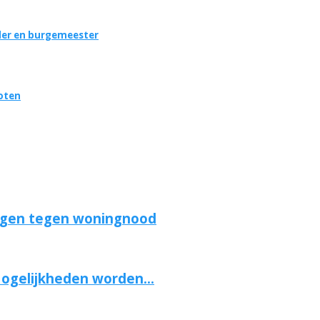
uder en burgemeester
hoten
ngen tegen woningnood
Mogelijkheden worden...