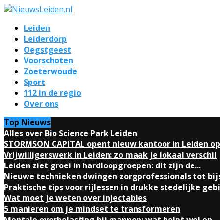
Leiden
Leiderdorp
Oegstgeest
Voorschoten
Zoeterwoude
Sport
112 in de regio
Over ons
Top Nieuws
Alles over Bio Science Park Leiden
STORMSON CAPITAL opent nieuw kantoor in Leiden op.
Vrijwilligerswerk in Leiden: zo maak je lokaal verschil
Leiden ziet groei in hardloopgroepen: dit zijn de...
Nieuwe technieken dwingen zorgprofessionals tot bij
Praktische tips voor rijlessen in drukke stedelijke geb
Wat moet je weten over injectables
5 manieren om je mindset te transformeren
Mentale overbelasting bij mannen: wat helpt wel en...