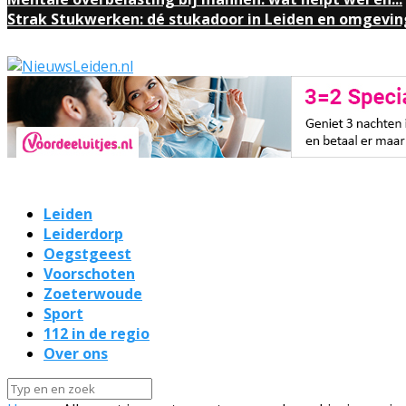
Strak Stukwerken: dé stukadoor in Leiden en omgevin
Leiden
Leiderdorp
Oegstgeest
Voorschoten
Zoeterwoude
Sport
112 in de regio
Over ons