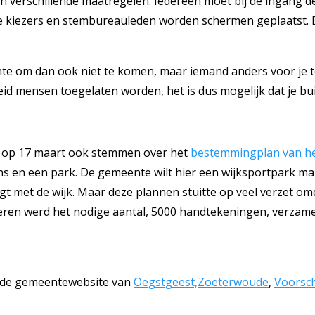
 verschillende maatregelen. Iedereen moet bij de ingang 
 de kiezers en stembureauleden worden schermen geplaatst. 
ente om dan ook niet te komen, maar iemand anders voor je
eid mensen toegelaten worden, het is dus mogelijk dat je b
ng op 17 maart ook stemmen over het
bestemmingplan van h
ns en een park. De gemeente wilt hier een wijksportpark ma
t met de wijk. Maar deze plannen stuitte op veel verzet omd
eren werd het nodige aantal, 5000 handtekeningen, verzame
p de gemeentewebsite van
Oegstgeest,
Zoeterwoude
,
Voorsc