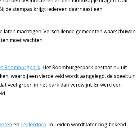
de handen desinfecteren en een mondkapje dragen. Ook
Bij de stempas krijgt iedereen daarnaast een
 te laten machtigen. Verschillende gemeenten waarschuwen
uiten moet wachten.
et Roomburgpark
. Het Roomburgerpark bestaat nu uit
ken, waarbij een vierde veld wordt aangelegd, de speeltuin
at veel groen in het park dan verdwijnt. Er werd een
ld.
hoten
en
Leiderdorp
. In Leiden wordt later nog bekend