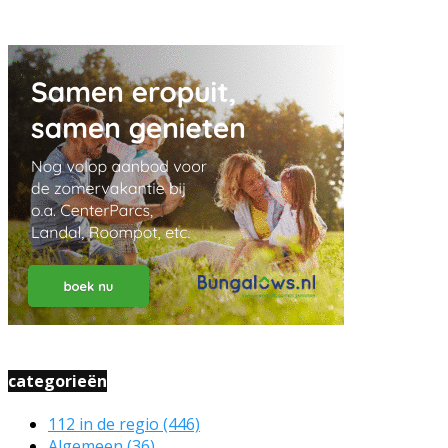
categorieën
112 in de regio
(446)
Algemeen
(36)