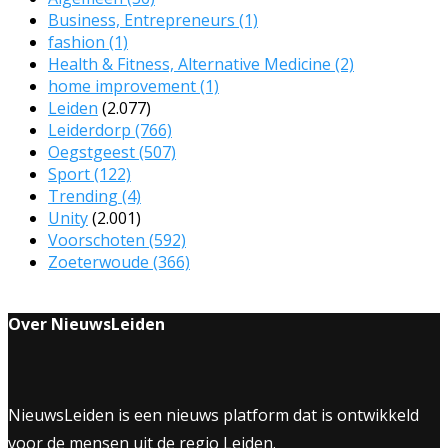
Business, Entrepreneurs
(1)
fashion
(1)
Health & Fitness, Alternative Medicine
(2)
home improvement
(1)
Leiden
(2.077)
Leiderdorp
(766)
Oegstgeest
(507)
Sport
(122)
Trending
(4)
Unity
(2.001)
Voorschoten
(592)
Zoeterwoude
(366)
Over NieuwsLeiden
NieuwsLeiden is een nieuws platform dat is ontwikkeld
voor de mensen uit de regio Leiden.