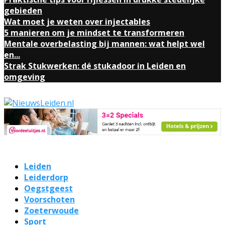
gebieden
Wat moet je weten over injectables
5 manieren om je mindset te transformeren
Mentale overbelasting bij mannen: wat helpt wel
en...
Strak Stukwerken: dé stukadoor in Leiden en
omgeving
Leiden
Leiderdorp
Oegstgeest
Voorschoten
Zoeterwoude
Sport