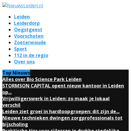
Leiden
Leiderdorp
Oegstgeest
Voorschoten
Zoeterwoude
Sport
112 in de regio
Over ons
Top Nieuws
Alles over Bio Science Park Leiden
STORMSON CAPITAL opent nieuw kantoor in Leiden
op...
Vrijwilligerswerk in Leiden: zo maak je lokaal
verschil
Leiden ziet groei in hardloopgroepen: dit zijn de...
Nieuwe technieken dwingen zorgprofessionals tot
bijscholing
Praktische tips voor rijlessen in drukke stedelijke