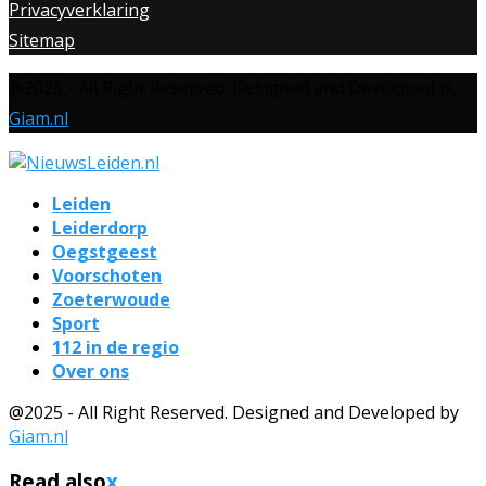
Privacyverklaring
Sitemap
@2025 - All Right Reserved. Designed and Developed by
Giam.nl
Leiden
Leiderdorp
Oegstgeest
Voorschoten
Zoeterwoude
Sport
112 in de regio
Over ons
@2025 - All Right Reserved. Designed and Developed by
Giam.nl
Read also
x