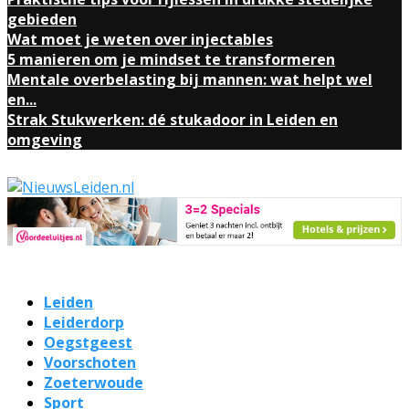
gebieden
Wat moet je weten over injectables
5 manieren om je mindset te transformeren
Mentale overbelasting bij mannen: wat helpt wel
en...
Strak Stukwerken: dé stukadoor in Leiden en
omgeving
Leiden
Leiderdorp
Oegstgeest
Voorschoten
Zoeterwoude
Sport