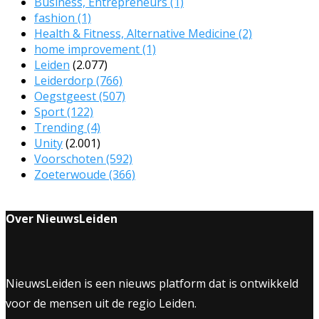
Business, Entrepreneurs
(1)
fashion
(1)
Health & Fitness, Alternative Medicine
(2)
home improvement
(1)
Leiden
(2.077)
Leiderdorp
(766)
Oegstgeest
(507)
Sport
(122)
Trending
(4)
Unity
(2.001)
Voorschoten
(592)
Zoeterwoude
(366)
Over NieuwsLeiden
NieuwsLeiden is een nieuws platform dat is ontwikkeld
voor de mensen uit de regio Leiden.