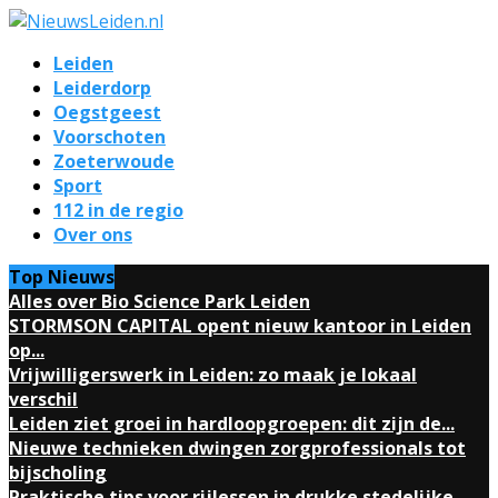
Leiden
Leiderdorp
Oegstgeest
Voorschoten
Zoeterwoude
Sport
112 in de regio
Over ons
Top Nieuws
Alles over Bio Science Park Leiden
STORMSON CAPITAL opent nieuw kantoor in Leiden
op...
Vrijwilligerswerk in Leiden: zo maak je lokaal
verschil
Leiden ziet groei in hardloopgroepen: dit zijn de...
Nieuwe technieken dwingen zorgprofessionals tot
bijscholing
Praktische tips voor rijlessen in drukke stedelijke