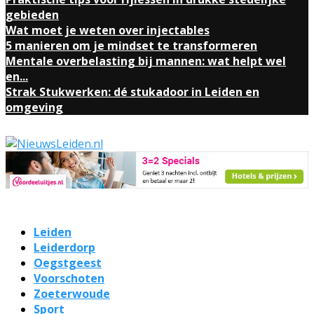
gebieden
Wat moet je weten over injectables
5 manieren om je mindset te transformeren
Mentale overbelasting bij mannen: wat helpt wel
en...
Strak Stukwerken: dé stukadoor in Leiden en
omgeving
Leiden
Leiderdorp
Oegstgeest
Voorschoten
Zoeterwoude
Sport