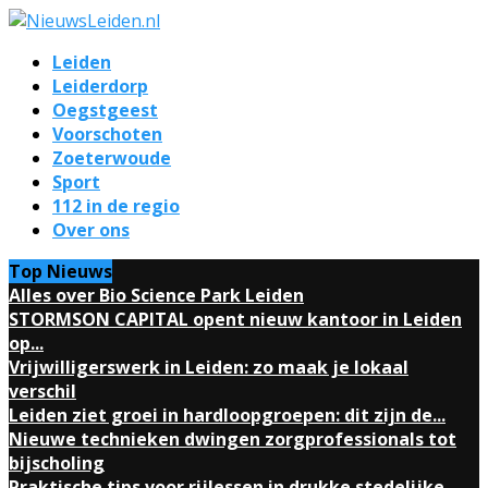
Leiden
Leiderdorp
Oegstgeest
Voorschoten
Zoeterwoude
Sport
112 in de regio
Over ons
Top Nieuws
Alles over Bio Science Park Leiden
STORMSON CAPITAL opent nieuw kantoor in Leiden
op...
Vrijwilligerswerk in Leiden: zo maak je lokaal
verschil
Leiden ziet groei in hardloopgroepen: dit zijn de...
Nieuwe technieken dwingen zorgprofessionals tot
bijscholing
Praktische tips voor rijlessen in drukke stedelijke