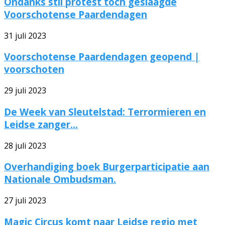
Ondanks stil protest toch geslaagde
Voorschotense Paardendagen
31 juli 2023
Voorschotense Paardendagen geopend |
voorschoten
29 juli 2023
De Week van Sleutelstad: Terrormieren en
Leidse zanger...
28 juli 2023
Overhandiging boek Burgerparticipatie aan
Nationale Ombudsman.
27 juli 2023
Magic Circus komt naar Leidse regio met