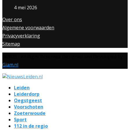
4 mei 2026
Over ons
Algemene voorwaarden
Privacyverklaring
Sitemap
@2025 - All Right Reserved. Designed and Developed by
Giam.nl
Leiden
Leiderdorp
Oegstgeest
Voorschoten
Zoeterwoude
Sport
112 in de regio