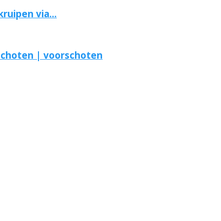
ruipen via...
choten | voorschoten