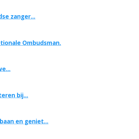
se zanger...
Nationale Ombudsman.
e...
ren bij...
aan en geniet...