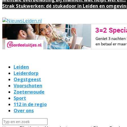
Strak Stukwerken: dé stukadoor in Leiden en omgevin
Leiden
Leiderdorp
Oegstgeest
Voorschoten
Zoeterwoude
Sport
112 in de regio
Over ons