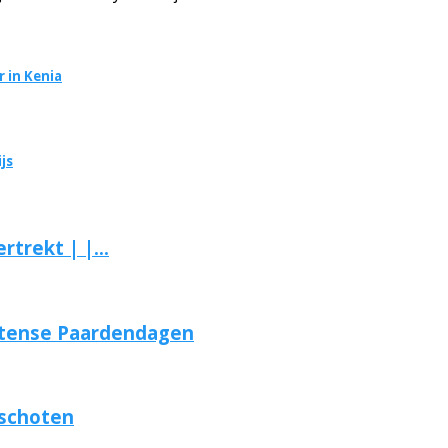
 in Kenia
js
trekt | |...
otense Paardendagen
schoten