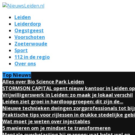
Leiden
Leiderdorp
Oegstgeest
Voorschoten
Zoeterwoude
Sport
112 in de regio
Over ons
Top Nieuws
Alles over Bio Science Park Leiden
STORMSON CAPITAL opent nieuw kantoor in Leiden op.
Vrijwilligerswerk in Leiden: zo maak je lokaal verschil
Leiden ziet groei in hardloopgroepen: dit zijn de...
Nieuwe technieken dwingen zorgprofessionals tot bij
Praktische tips voor rijlessen in drukke stedelijke geb
Wat moet je weten over injectables
5 manieren om je mindset te transformeren
Mentale overbelasting bij mannen: wat helpt wel en...