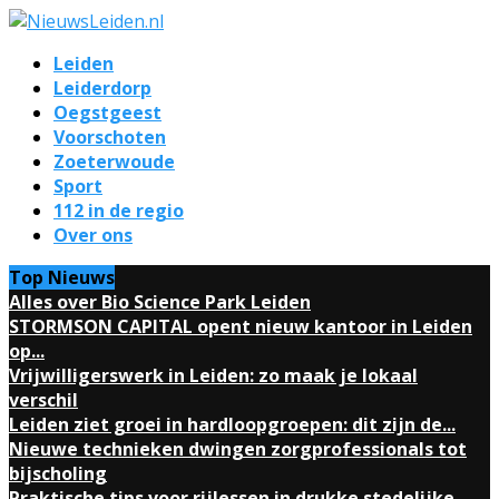
Leiden
Leiderdorp
Oegstgeest
Voorschoten
Zoeterwoude
Sport
112 in de regio
Over ons
Top Nieuws
Alles over Bio Science Park Leiden
STORMSON CAPITAL opent nieuw kantoor in Leiden
op...
Vrijwilligerswerk in Leiden: zo maak je lokaal
verschil
Leiden ziet groei in hardloopgroepen: dit zijn de...
Nieuwe technieken dwingen zorgprofessionals tot
bijscholing
Praktische tips voor rijlessen in drukke stedelijke