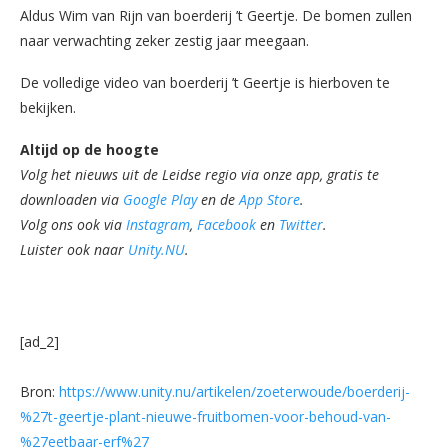
Aldus Wim van Rijn van boerderij ’t Geertje. De bomen zullen
naar verwachting zeker zestig jaar meegaan.
De volledige video van boerderij ’t Geertje is hierboven te
bekijken.
Altijd op de hoogte
Volg het nieuws uit de Leidse regio via onze app, gratis te
downloaden via
Google Play
en de
App Store
.
Volg ons ook via
Instagram
,
Facebook
en
Twitter
.
Luister ook naar
Unity.NU
.
[ad_2]
Bron:
https://www.unity.nu/artikelen/zoeterwoude/boerderij-
%27t-geertje-plant-nieuwe-fruitbomen-voor-behoud-van-
%27eetbaar-erf%27