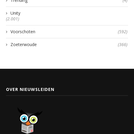
Trending
(4)
Unity
(2.001)
Voorschoten
(592)
Zoeterwoude
(366)
OVER NIEUWSLEIDEN