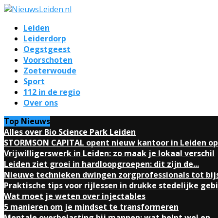
Leiden
Leiderdorp
Oegstgeest
Voorschoten
Zoeterwoude
Sport
112 in de regio
Over ons
Top Nieuws
Alles over Bio Science Park Leiden
STORMSON CAPITAL opent nieuw kantoor in Leiden op.
Vrijwilligerswerk in Leiden: zo maak je lokaal verschil
Leiden ziet groei in hardloopgroepen: dit zijn de...
Nieuwe technieken dwingen zorgprofessionals tot bij
Praktische tips voor rijlessen in drukke stedelijke geb
Wat moet je weten over injectables
5 manieren om je mindset te transformeren
Mentale overbelasting bij mannen: wat helpt wel en...