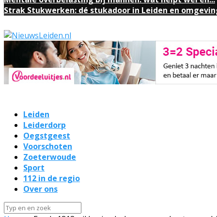
Strak Stukwerken: dé stukadoor in Leiden en omgevin
Leiden
Leiderdorp
Oegstgeest
Voorschoten
Zoeterwoude
Sport
112 in de regio
Over ons