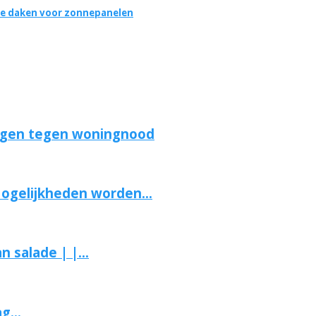
e daken voor zonnepanelen
ngen tegen woningnood
Mogelijkheden worden...
salade | |...
g...