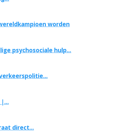
 wereldkampioen worden
ge psychosociale hulp...
erkeerspolitie...
...
aat direct...