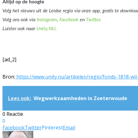
Altijd op de hoogte
Volg het nieuws uit de Leidse regio via onze app, gratis te downlo
Volg ons ook via
Instagram
,
Facebook
en
Twitter
.
Luister ook naar
Unity.NU
.
[ad_2]
Bron:
https://www.unity.nu/artikelen/regio/fonds-1818-wi
Lees ook:
Wegwerkzaamheden in Zoeterwoude
0 Reactie
0
Facebook
Twitter
Pinterest
Email