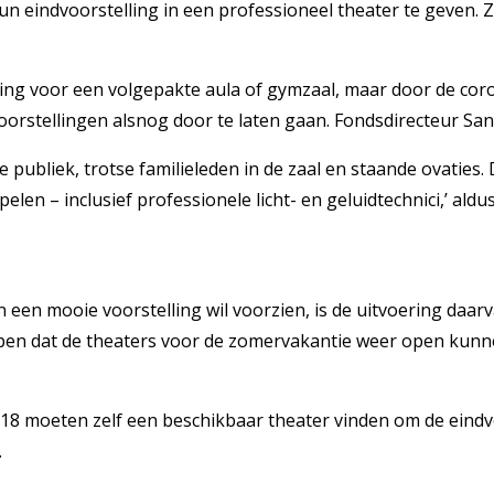
eindvoorstelling in een professioneel theater te geven. Zo
g voor een volgepakte aula of gymzaal, maar door de corona
oorstellingen alsnog door te laten gaan. Fondsdirecteur Sa
e publiek, trotse familieleden in de zaal en staande ovatie
len – inclusief professionele licht- en geluidtechnici,’ ald
en mooie voorstelling wil voorzien, is de uitvoering daarvan
hopen dat de theaters voor de zomervakantie weer open kunn
818 moeten zelf een beschikbaar theater vinden om de eindv
.