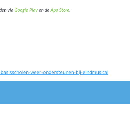
aden via
Google Play
en de
App Store
.
l-basisscholen-weer-ondersteunen-bij-eindmusical