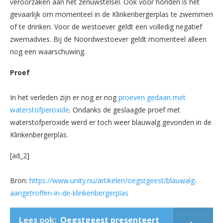
veroorzaken aan het zenuwstelsel. Ook voor honden is het
gevaarlijk om momenteel in de Klinkenbergerplas te zwemmen
of te drinken. Voor de westoever geldt een volledig negatief
zwemadvies. Bij de Noordwestoever geldt momenteel alleen
nog een waarschuwing.
Proef
In het verleden zijn er nog er nog
proeven gedaan met
waterstofperoxide
. Ondanks de geslaagde proef met
waterstofperoxide werd er toch weer blauwalg gevonden in de
Klinkenbergerplas.
[ad_2]
Bron:
https://www.unity.nu/artikelen/oegstgeest/blauwalg-
aangetroffen-in-de-klinkenbergerplas
Lees ook:
Oegstgeest presenteert