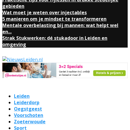
gebieden
Wat moet je weten over injectables
5 manieren om je mindset te transformeren
Mentale overbelasting bij mannen: wat helpt wel
en...
Strak Stukwerken: dé stukadoor in Leiden en
omgeving
Leiden
Leiderdorp
Oegstgeest
Voorschoten
Zoeterwoude
Sport