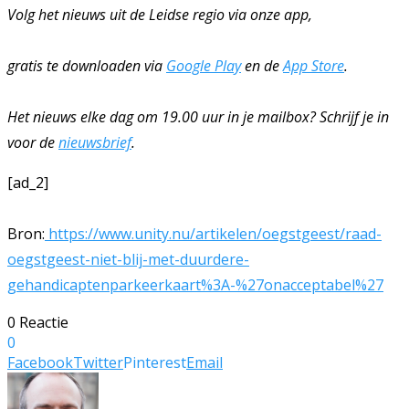
Volg het nieuws uit de Leidse regio via onze app,
gratis te downloaden via
Google Play
en de
App Store
.
Het nieuws elke dag om 19.00 uur in je mailbox? Schrijf je in
voor de
nieuwsbrief
.
[ad_2]
Bron:
https://www.unity.nu/artikelen/oegstgeest/raad-
oegstgeest-niet-blij-met-duurdere-
gehandicaptenparkeerkaart%3A-%27onacceptabel%27
0 Reactie
0
Facebook
Twitter
Pinterest
Email