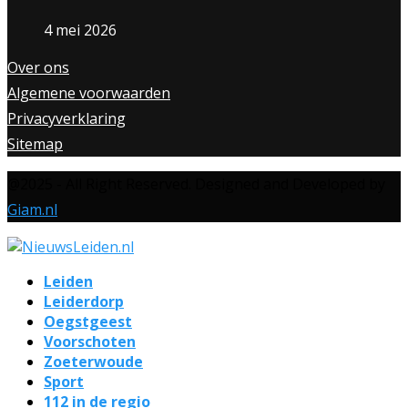
4 mei 2026
Over ons
Algemene voorwaarden
Privacyverklaring
Sitemap
@2025 - All Right Reserved. Designed and Developed by
Giam.nl
Leiden
Leiderdorp
Oegstgeest
Voorschoten
Zoeterwoude
Sport
112 in de regio