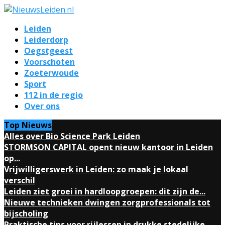
Leiden
Leiderdorp
Oegstgeest
Voorschoten
Zoeterwoude
Sport
112 in de regio
Over ons
Top Nieuws
Alles over Bio Science Park Leiden
STORMSON CAPITAL opent nieuw kantoor in Leiden
op...
Vrijwilligerswerk in Leiden: zo maak je lokaal
verschil
Leiden ziet groei in hardloopgroepen: dit zijn de...
Nieuwe technieken dwingen zorgprofessionals tot
bijscholing
Praktische tips voor rijlessen in drukke stedelijke