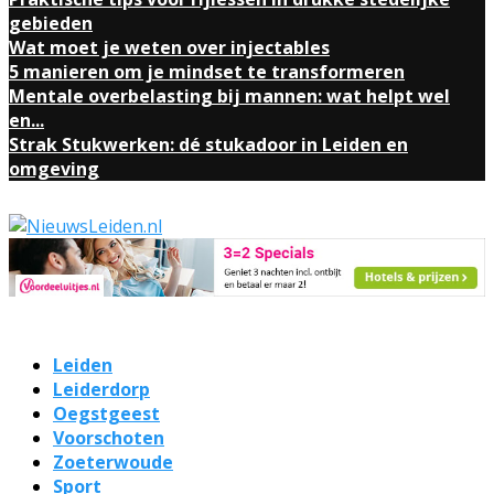
gebieden
Wat moet je weten over injectables
5 manieren om je mindset te transformeren
Mentale overbelasting bij mannen: wat helpt wel
en...
Strak Stukwerken: dé stukadoor in Leiden en
omgeving
Leiden
Leiderdorp
Oegstgeest
Voorschoten
Zoeterwoude
Sport