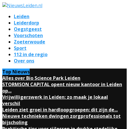
Leiden
Leiderdorp
Oegstgeest
Voorschoten
Zoeterwoude
Sport
112 in de regio
Over ons
Top Nieuws
Alles over Bio Science Park Leiden
STORMSON CAPITAL opent nieuw kantoor in Leiden
op...
Vrijwilligerswerk in Leiden: zo maak je lokaal
verschil
Leiden ziet groei in hardloopgroepen: dit zijn de...
Nieuwe technieken dwingen zorgprofessionals tot
bijscholing
Praktische tips voor rijlessen in drukke stedelijke