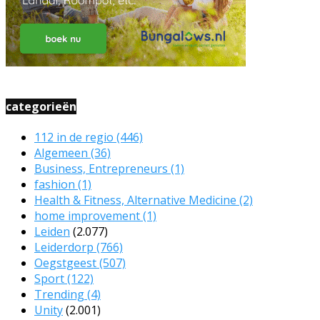
categorieën
112 in de regio
(446)
Algemeen
(36)
Business, Entrepreneurs
(1)
fashion
(1)
Health & Fitness, Alternative Medicine
(2)
home improvement
(1)
Leiden
(2.077)
Leiderdorp
(766)
Oegstgeest
(507)
Sport
(122)
Trending
(4)
Unity
(2.001)