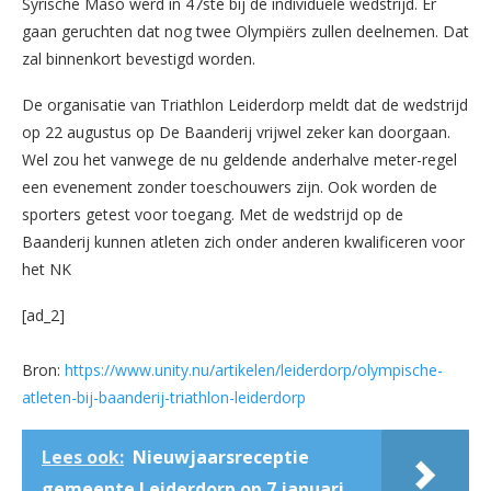
Syrische Maso werd in 47ste bij de individuele wedstrijd. Er
gaan geruchten dat nog twee Olympiërs zullen deelnemen. Dat
zal binnenkort bevestigd worden.
De organisatie van Triathlon Leiderdorp meldt dat de wedstrijd
op 22 augustus op De Baanderij vrijwel zeker kan doorgaan.
Wel zou het vanwege de nu geldende anderhalve meter-regel
een evenement zonder toeschouwers zijn. Ook worden de
sporters getest voor toegang. Met de wedstrijd op de
Baanderij kunnen atleten zich onder anderen kwalificeren voor
het NK
[ad_2]
Bron:
https://www.unity.nu/artikelen/leiderdorp/olympische-
atleten-bij-baanderij-triathlon-leiderdorp
Lees ook:
Nieuwjaarsreceptie
gemeente Leiderdorp op 7 januari