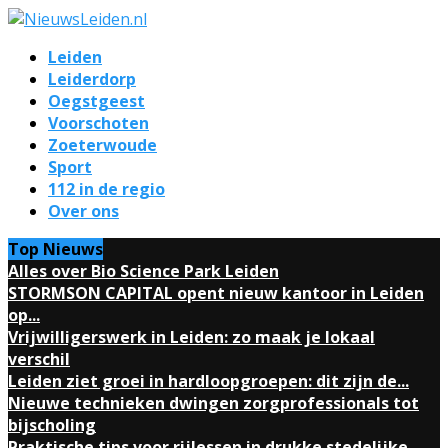
Leiden
Leiderdorp
Oegstgeest
Voorschoten
Zoeterwoude
Sport
112 in de regio
Over ons
Top Nieuws
Alles over Bio Science Park Leiden
STORMSON CAPITAL opent nieuw kantoor in Leiden
op...
Vrijwilligerswerk in Leiden: zo maak je lokaal
verschil
Leiden ziet groei in hardloopgroepen: dit zijn de...
Nieuwe technieken dwingen zorgprofessionals tot
bijscholing
Praktische tips voor rijlessen in drukke stedelijke