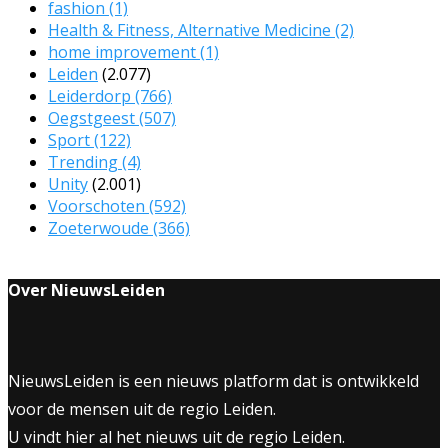
fashion
(1)
Health & Fitness, Alternative Medicine
(2)
home improvement
(1)
Leiden
(2.077)
Leiderdorp
(766)
Oegstgeest
(507)
Sport
(122)
Trending
(4)
Unity
(2.001)
Voorschoten
(592)
Zoeterwoude
(366)
Over NieuwsLeiden
NieuwsLeiden is een nieuws platform dat is ontwikkeld
voor de mensen uit de regio Leiden.
U vindt hier al het nieuws uit de regio Leiden.