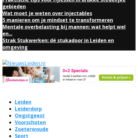
gebieden
Wat moet je weten over injectables
5 manieren om je mindset te transformeren
Mentale overbelasting bij mannen: wat helpt wel
en...
Strak Stukwerken: dé stukadoor in Leiden en
omgeving
Leiden
Leiderdorp
Oegstgeest
Voorschoten
Zoeterwoude
Sport