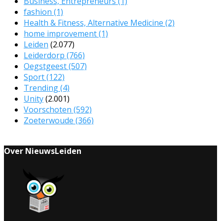
Business, Entrepreneurs
(1)
fashion
(1)
Health & Fitness, Alternative Medicine
(2)
home improvement
(1)
Leiden
(2.077)
Leiderdorp
(766)
Oegstgeest
(507)
Sport
(122)
Trending
(4)
Unity
(2.001)
Voorschoten
(592)
Zoeterwoude
(366)
Over NieuwsLeiden