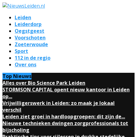
Leiden
Leiderdorp
Oegstgeest
Voorschoten
Zoeterwoude
Sport
112 in de regio
Over ons
Top Nieuws
Alles over Bio Science Park Leiden
STORMSON CAPITAL opent nieuw kantoor in Leiden
op...
Vrijwilligerswerk in Leiden: zo maak je lokaal
verschil
Leiden ziet groei in hardloopgroepen: dit zijn de...
Nieuwe technieken dwingen zorgprofessionals tot
bijscholing
Praktische tips voor rijlessen in drukke stedelijke