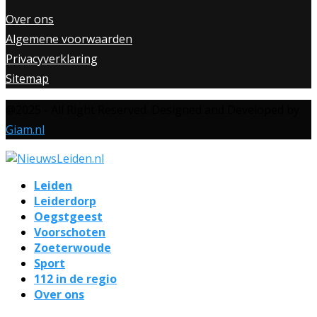
Over ons
Algemene voorwaarden
Privacyverklaring
Sitemap
@2025 - All Right Reserved. Designed and Developed by
Giam.nl
Leiden
Leiderdorp
Oegstgeest
Voorschoten
Zoeterwoude
Sport
112 in de regio
Over ons