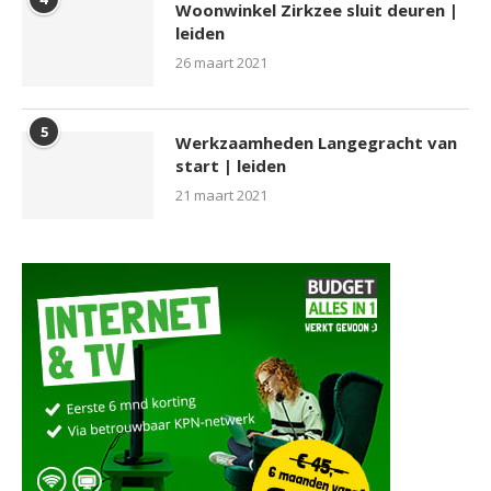
Woonwinkel Zirkzee sluit deuren |
leiden
26 maart 2021
5
Werkzaamheden Langegracht van
start | leiden
21 maart 2021