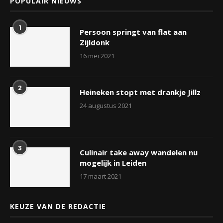
POPULAIR NIEUWS
1
Persoon springt van flat aan
Zijldonk
16 mei 2021
2
Heineken stopt met drankje Jillz
24 augustus 2021
3
Culinair take away wandelen nu
mogelijk in Leiden
17 maart 2021
KEUZE VAN DE REDACTIE