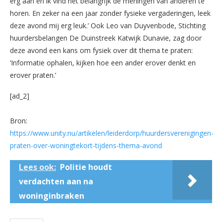
erg aan en ik vind het belangrijk de meningen van anderen te
horen. En zeker na een jaar zonder fysieke vergaderingen, leek
deze avond mij erg leuk.’ Ook Leo van Duyvenbode, Stichting
huurdersbelangen De Duinstreek Katwijk Dunavie, zag door
deze avond een kans om fysiek over dit thema te praten:
‘Informatie ophalen, kijken hoe een ander erover denkt en
erover praten.’
[ad_2]
Bron:
https://www.unity.nu/artikelen/leiderdorp/huurdersverenigingen-
praten-over-woningtekort-tijdens-thema-avond
Lees ook:
Politie houdt
verdachten aan na
woninginbraken