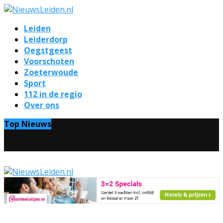
Leiden
Leiderdorp
Oegstgeest
Voorschoten
Zoeterwoude
Sport
112 in de regio
Over ons
Top Nieuws