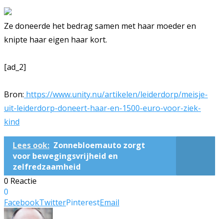
Ze doneerde het bedrag samen met haar moeder en
knipte haar eigen haar kort.
[ad_2]
Bron:
https://www.unity.nu/artikelen/leiderdorp/meisje-
uit-leiderdorp-doneert-haar-en-1500-euro-voor-ziek-
kind
Lees ook:
Zonnebloemauto zorgt
voor bewegingsvrijheid en
zelfredzaamheid
0 Reactie
0
Facebook
Twitter
Pinterest
Email