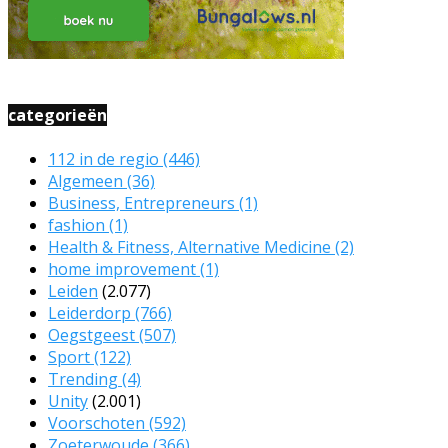
categorieën
112 in de regio
(446)
Algemeen
(36)
Business, Entrepreneurs
(1)
fashion
(1)
Health & Fitness, Alternative Medicine
(2)
home improvement
(1)
Leiden
(2.077)
Leiderdorp
(766)
Oegstgeest
(507)
Sport
(122)
Trending
(4)
Unity
(2.001)
Voorschoten
(592)
Zoeterwoude
(366)