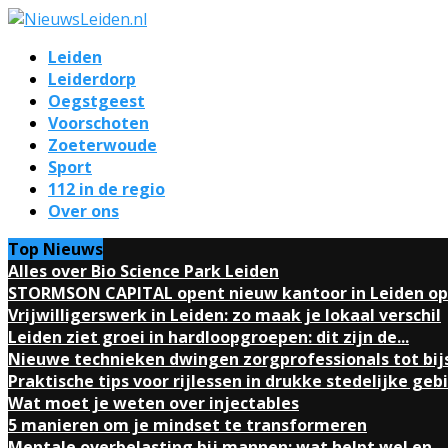
Leiden
Leiderdorp
Oegstgeest
Voorschoten
Zoeterwoude
Sport
112 in de regio
Over ons
Top Nieuws
Alles over Bio Science Park Leiden
STORMSON CAPITAL opent nieuw kantoor in Leiden op.
Vrijwilligerswerk in Leiden: zo maak je lokaal verschil
Leiden ziet groei in hardloopgroepen: dit zijn de...
Nieuwe technieken dwingen zorgprofessionals tot bij
Praktische tips voor rijlessen in drukke stedelijke geb
Wat moet je weten over injectables
5 manieren om je mindset te transformeren
Mentale overbelasting bij mannen: wat helpt wel en...