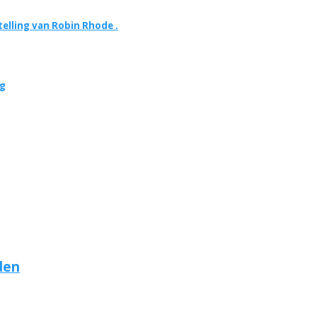
elling van Robin Rhode .
ng
den