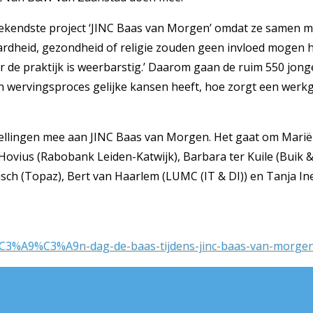
ekendste project ‘JINC Baas van Morgen’ omdat ze samen met
eaardheid, gezondheid of religie zouden geen invloed mogen
aar de praktijk is weerbarstig.’ Daarom gaan de ruim 550 jo
n wervingsproces gelijke kansen heeft, hoe zorgt een werkg
 instellingen mee aan JINC Baas van Morgen. Het gaat om M
s Hovius (Rabobank Leiden-Katwijk), Barbara ter Kuile (Buik
sch (Topaz), Bert van Haarlem (LUMC (IT & DI)) en Tanja Ine
-%C3%A9%C3%A9n-dag-de-baas-tijdens-jinc-baas-van-morge