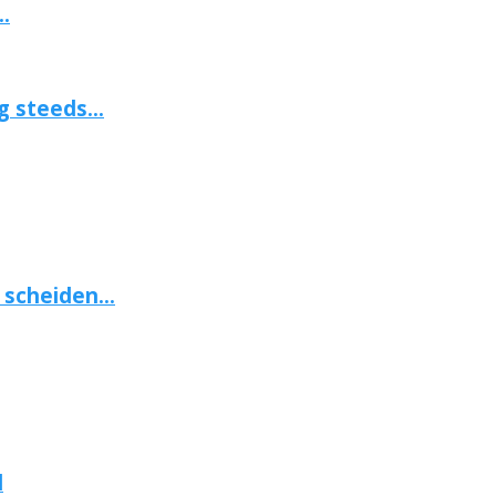
.
 steeds...
scheiden...
d