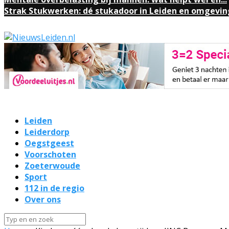
Strak Stukwerken: dé stukadoor in Leiden en omgevin
Leiden
Leiderdorp
Oegstgeest
Voorschoten
Zoeterwoude
Sport
112 in de regio
Over ons