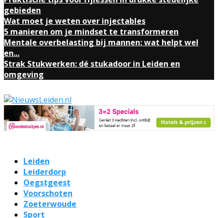
gebieden
Wat moet je weten over injectables
5 manieren om je mindset te transformeren
Mentale overbelasting bij mannen: wat helpt wel
en...
Strak Stukwerken: dé stukadoor in Leiden en
omgeving
Leiden
Leiderdorp
Oegstgeest
Voorschoten
Zoeterwoude
Sport