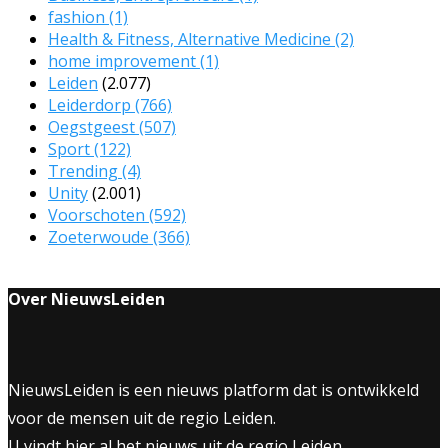
fashion
(1)
Health & Fitness, Alternative Medicine
(2)
home improvement
(1)
Leiden
(2.077)
Leiderdorp
(766)
Oegstgeest
(507)
Sport
(122)
Trending
(4)
Unity
(2.001)
Voorschoten
(592)
Zoeterwoude
(366)
Over NieuwsLeiden
NieuwsLeiden is een nieuws platform dat is ontwikkeld
voor de mensen uit de regio Leiden.
U vindt hier al het nieuws uit de regio Leiden.