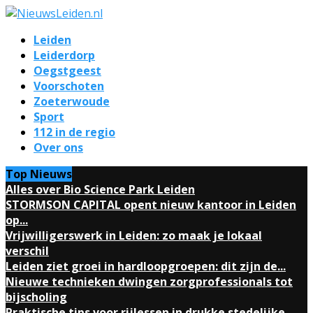
Leiden
Leiderdorp
Oegstgeest
Voorschoten
Zoeterwoude
Sport
112 in de regio
Over ons
Top Nieuws
Alles over Bio Science Park Leiden
STORMSON CAPITAL opent nieuw kantoor in Leiden
op...
Vrijwilligerswerk in Leiden: zo maak je lokaal
verschil
Leiden ziet groei in hardloopgroepen: dit zijn de...
Nieuwe technieken dwingen zorgprofessionals tot
bijscholing
Praktische tips voor rijlessen in drukke stedelijke