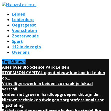
Leiden
Leiderdorp
Oegstgeest
Voorschoten
Zoeterwoude
Sport
112 in de regio
Over ons
Top Nieuws
Alles over Bio Science Park Leiden
STORMSON CAPITAL opent nieuw kantoor in Leiden
op...
Vrijwilligerswerk in Leiden: zo maak je lokaal
verschil
Leiden ziet groei in hardloopgroepen: dit zijn de...
Nieuwe technieken dwingen zorgprofessionals tot
bijscholing
Praktische tips voor rijlessen in drukke stedelijke