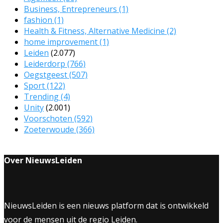
Business, Entrepreneurs
(1)
fashion
(1)
Health & Fitness, Alternative Medicine
(2)
home improvement
(1)
Leiden
(2.077)
Leiderdorp
(766)
Oegstgeest
(507)
Sport
(122)
Trending
(4)
Unity
(2.001)
Voorschoten
(592)
Zoeterwoude
(366)
Over NieuwsLeiden
NieuwsLeiden is een nieuws platform dat is ontwikkeld
voor de mensen uit de regio Leiden.