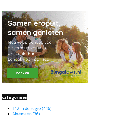
categorieën
112 in de regio
(446)
Algemeen
(36)