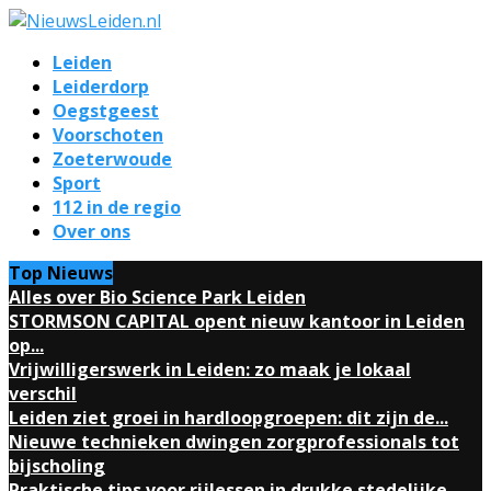
Leiden
Leiderdorp
Oegstgeest
Voorschoten
Zoeterwoude
Sport
112 in de regio
Over ons
Top Nieuws
Alles over Bio Science Park Leiden
STORMSON CAPITAL opent nieuw kantoor in Leiden
op...
Vrijwilligerswerk in Leiden: zo maak je lokaal
verschil
Leiden ziet groei in hardloopgroepen: dit zijn de...
Nieuwe technieken dwingen zorgprofessionals tot
bijscholing
Praktische tips voor rijlessen in drukke stedelijke