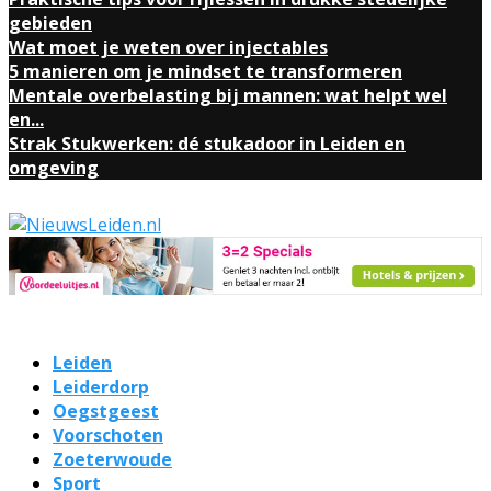
gebieden
Wat moet je weten over injectables
5 manieren om je mindset te transformeren
Mentale overbelasting bij mannen: wat helpt wel
en...
Strak Stukwerken: dé stukadoor in Leiden en
omgeving
Leiden
Leiderdorp
Oegstgeest
Voorschoten
Zoeterwoude
Sport