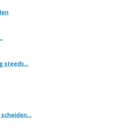
den
.
 steeds...
scheiden...