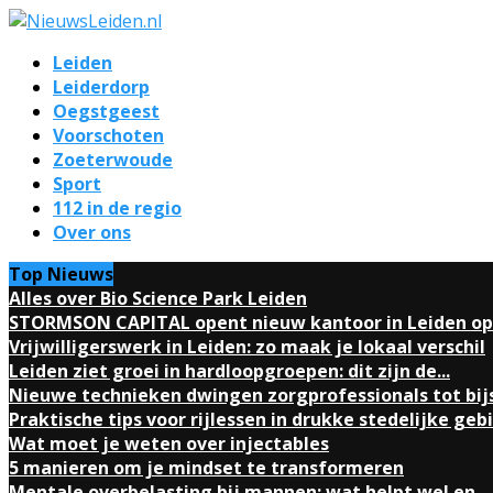
Leiden
Leiderdorp
Oegstgeest
Voorschoten
Zoeterwoude
Sport
112 in de regio
Over ons
Top Nieuws
Alles over Bio Science Park Leiden
STORMSON CAPITAL opent nieuw kantoor in Leiden op.
Vrijwilligerswerk in Leiden: zo maak je lokaal verschil
Leiden ziet groei in hardloopgroepen: dit zijn de...
Nieuwe technieken dwingen zorgprofessionals tot bij
Praktische tips voor rijlessen in drukke stedelijke geb
Wat moet je weten over injectables
5 manieren om je mindset te transformeren
Mentale overbelasting bij mannen: wat helpt wel en...