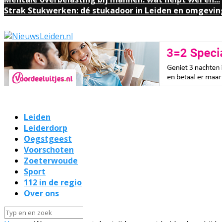
Strak Stukwerken: dé stukadoor in Leiden en omgevin
Leiden
Leiderdorp
Oegstgeest
Voorschoten
Zoeterwoude
Sport
112 in de regio
Over ons