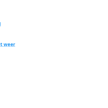
d
rt weer