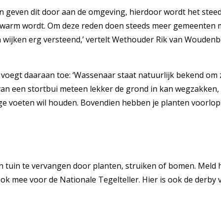
 geven dit door aan de omgeving, hierdoor wordt het stee
er warm wordt. Om deze reden doen steeds meer gemeenten 
n en wijken erg versteend,’ vertelt Wethouder Rik van Wouden
gt daaraan toe: ‘Wassenaar staat natuurlijk bekend om zi
van een stortbui meteen lekker de grond in kan wegzakken, l
oge voeten wil houden. Bovendien hebben je planten voorlop
n tuin te vervangen door planten, struiken of bomen. Meld 
k mee voor de Nationale Tegelteller. Hier is ook de derby va