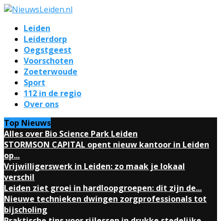
Leiden
Leiderdorp
Oegstgeest
Voorschoten
Zoeterwoude
Sport
112 in de regio
Over ons
Top Nieuws
Alles over Bio Science Park Leiden
STORMSON CAPITAL opent nieuw kantoor in Leiden
op...
Vrijwilligerswerk in Leiden: zo maak je lokaal
verschil
Leiden ziet groei in hardloopgroepen: dit zijn de...
Nieuwe technieken dwingen zorgprofessionals tot
bijscholing
Praktische tips voor rijlessen in drukke stedelijke