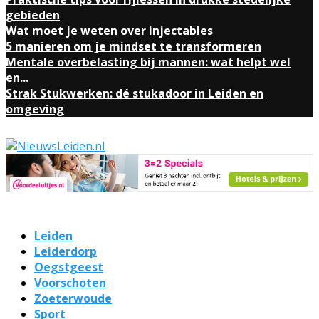
gebieden
Wat moet je weten over injectables
5 manieren om je mindset te transformeren
Mentale overbelasting bij mannen: wat helpt wel
en...
Strak Stukwerken: dé stukadoor in Leiden en
omgeving
Leiden
Leiderdorp
Oegstgeest
Voorschoten
Zoeterwoude
Sport