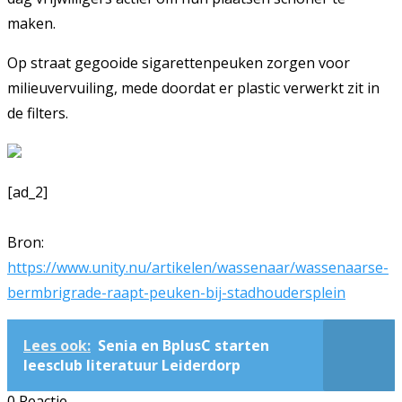
maken.
Op straat gegooide sigarettenpeuken zorgen voor
milieuvervuiling, mede doordat er plastic verwerkt zit in
de filters.
[ad_2]
Bron:
https://www.unity.nu/artikelen/wassenaar/wassenaarse-
bermbrigrade-raapt-peuken-bij-stadhoudersplein
Lees ook:
Senia en BplusC starten
leesclub literatuur Leiderdorp
0 Reactie