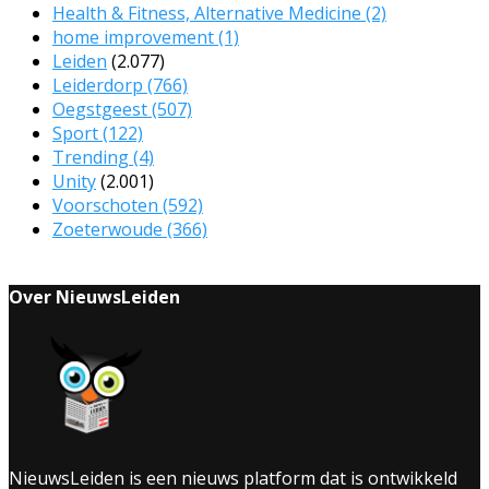
Health & Fitness, Alternative Medicine
(2)
home improvement
(1)
Leiden
(2.077)
Leiderdorp
(766)
Oegstgeest
(507)
Sport
(122)
Trending
(4)
Unity
(2.001)
Voorschoten
(592)
Zoeterwoude
(366)
Over NieuwsLeiden
NieuwsLeiden is een nieuws platform dat is ontwikkeld