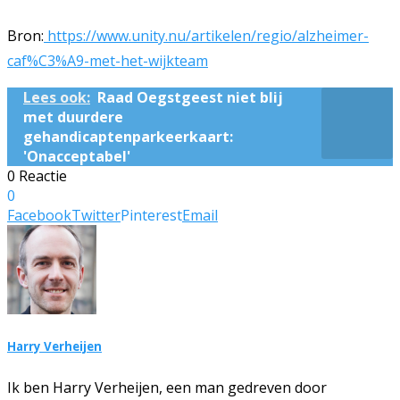
Bron:
https://www.unity.nu/artikelen/regio/alzheimer-
caf%C3%A9-met-het-wijkteam
Lees ook:
Raad Oegstgeest niet blij
met duurdere
gehandicaptenparkeerkaart:
'Onacceptabel'
0 Reactie
0
Facebook
Twitter
Pinterest
Email
Harry Verheijen
Ik ben Harry Verheijen, een man gedreven door