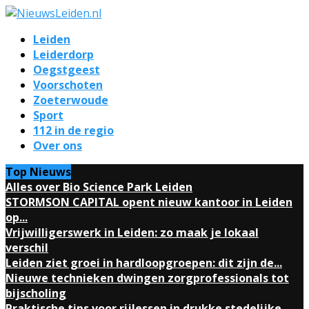
Leiden
Leiderdorp
Oegstgeest
Voorschoten
Zoeterwoude
Sport
112 in de regio
Over ons
Top Nieuws
Alles over Bio Science Park Leiden
STORMSON CAPITAL opent nieuw kantoor in Leiden
op...
Vrijwilligerswerk in Leiden: zo maak je lokaal
verschil
Leiden ziet groei in hardloopgroepen: dit zijn de...
Nieuwe technieken dwingen zorgprofessionals tot
bijscholing
Praktische tips voor rijlessen in drukke stedelijke