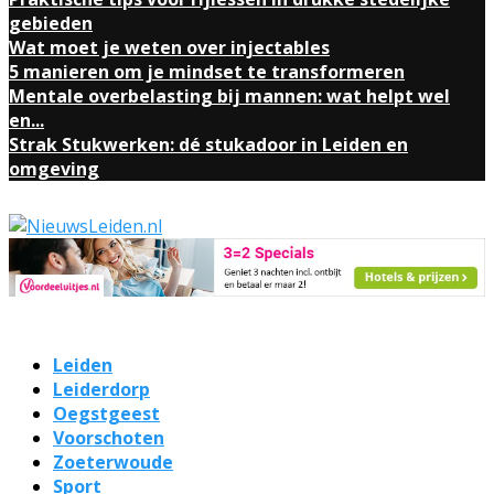
gebieden
Wat moet je weten over injectables
5 manieren om je mindset te transformeren
Mentale overbelasting bij mannen: wat helpt wel
en...
Strak Stukwerken: dé stukadoor in Leiden en
omgeving
Leiden
Leiderdorp
Oegstgeest
Voorschoten
Zoeterwoude
Sport