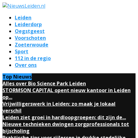
Leiden
Leiderdorp
Oegstgeest
Voorschoten
Zoeterwoude
Sport
112 in de regio
Over ons
Top Nieuws
Alles over Bio Science Park Leiden
STORMSON CAPITAL opent nieuw kantoor in Leiden
op...
Vrijwilligerswerk in Leiden: zo maak je lokaal
verschil
Leiden ziet groei in hardloopgroepen: dit zijn de...
Nieuwe technieken dwingen zorgprofessionals tot
bijscholing
Praktische tips voor rijlessen in drukke stedelijke