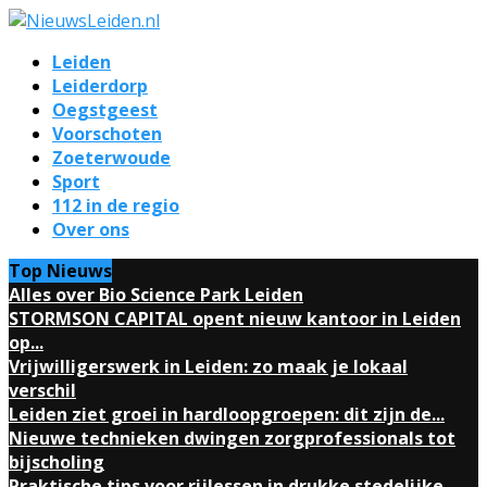
Leiden
Leiderdorp
Oegstgeest
Voorschoten
Zoeterwoude
Sport
112 in de regio
Over ons
Top Nieuws
Alles over Bio Science Park Leiden
STORMSON CAPITAL opent nieuw kantoor in Leiden
op...
Vrijwilligerswerk in Leiden: zo maak je lokaal
verschil
Leiden ziet groei in hardloopgroepen: dit zijn de...
Nieuwe technieken dwingen zorgprofessionals tot
bijscholing
Praktische tips voor rijlessen in drukke stedelijke