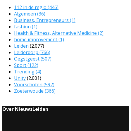
112 in de regio
(446)
Algemeen
(36)
Business, Entrepreneurs
(1)
fashion
(1)
Health & Fitness, Alternative Medicine
(2)
home improvement
(1)
Leiden
(2.077)
Leiderdorp
(766)
Oegstgeest
(507)
Sport
(122)
Trending
(4)
Unity
(2.001)
Voorschoten
(592)
Zoeterwoude
(366)
Over NieuwsLeiden