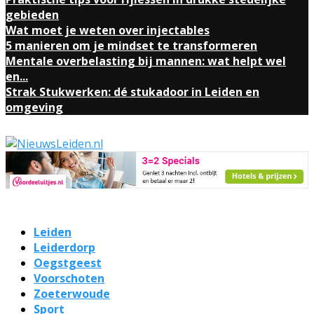
gebieden
Wat moet je weten over injectables
5 manieren om je mindset te transformeren
Mentale overbelasting bij mannen: wat helpt wel
en...
Strak Stukwerken: dé stukadoor in Leiden en
omgeving
Leiden
Leiderdorp
Oegstgeest
Voorschoten
Zoeterwoude
Sport