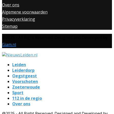
Over ons
Algemene voorwaarden
Privacyverklaring
Sitemap
@2025 - All Right Reserved. Designed and Developed by
Giam.nl
Leiden
Leiderdorp
Oegstgeest
Voorschoten
Zoeterwoude
Sport
112 in de regio
Over ons
@2025 - All Right Reserved. Designed and Developed by