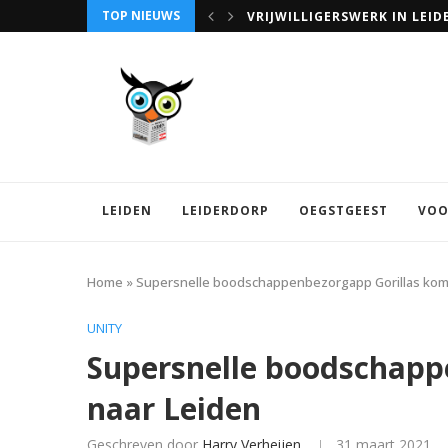
TOP NIEUWS
VRIJWILLIGERSWERK IN LEID
LEIDEN
LEIDERDORP
OEGSTGEEST
VOO
Home
»
Supersnelle boodschappenbezorgapp Gorillas kom
UNITY
Supersnelle boodschapp
naar Leiden
Geschreven door
Harry Verheijen
31 maart 2021