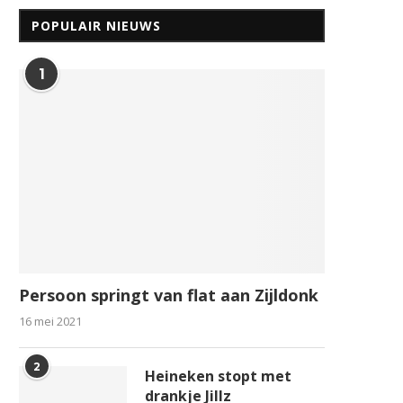
POPULAIR NIEUWS
1
Persoon springt van flat aan Zijldonk
16 mei 2021
2
Heineken stopt met
drankje Jillz