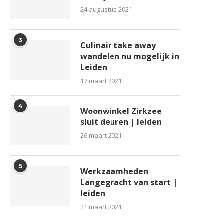
24 augustus 2021
3
Culinair take away
wandelen nu mogelijk in
Leiden
17 maart 2021
4
Woonwinkel Zirkzee
sluit deuren | leiden
26 maart 2021
5
Werkzaamheden
Langegracht van start |
leiden
Van Der Klauw Technisch
Situatie rond het waterbe
21 maart 2021
Materiaal en Licht in...
van Rijnland nog steeds..