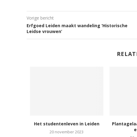
Vorige bericht
Erfgoed Leiden maakt wandeling ‘Historische
Leidse vrouwen’
RELAT
iotheek in
Het studentenleven in Leiden
Plantagela
t weer
e
20 november 2023