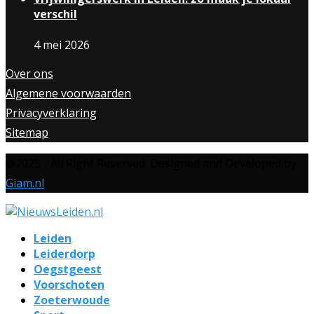
verschil
4 mei 2026
Over ons
Algemene voorwaarden
Privacyverklaring
Sitemap
@2025 - All Right Reserved. Designed and Developed by
Giam.nl
Leiden
Leiderdorp
Oegstgeest
Voorschoten
Zoeterwoude