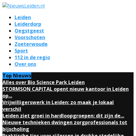
Leiden
Leiderdorp
Oegstgeest
Voorschoten
Zoeterwoude
Sport
112 in de regio
Over ons
Top Nieuws
Alles over Bio Science Park Leiden
STORMSON CAPITAL opent nieuw kantoor in Leiden
op...
Vrijwilligerswerk in Leiden: zo maak je lokaal
verschil
Leiden ziet groei in hardloopgroepen: dit zijn de...
Nieuwe technieken dwingen zorgprofessionals tot
bijscholing
Praktische tips voor rijlessen in drukke stedelijke