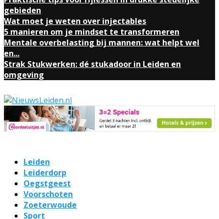
gebieden
Wat moet je weten over injectables
5 manieren om je mindset te transformeren
Mentale overbelasting bij mannen: wat helpt wel
en...
Strak Stukwerken: dé stukadoor in Leiden en
omgeving
Leiden
Leiderdorp
Oegstgeest
Voorschoten
Zoeterwoude
Sport