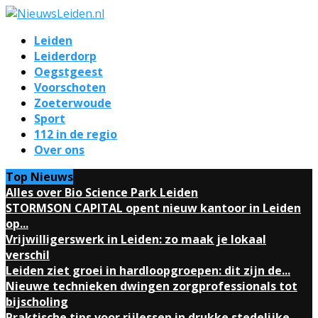
Leiden
Leiderdorp
Oegstgeest
Voorschoten
Zoeterwoude
Sport
112 in de regio
Over ons
Top Nieuws
Alles over Bio Science Park Leiden
STORMSON CAPITAL opent nieuw kantoor in Leiden
op...
Vrijwilligerswerk in Leiden: zo maak je lokaal
verschil
Leiden ziet groei in hardloopgroepen: dit zijn de...
Nieuwe technieken dwingen zorgprofessionals tot
bijscholing
Praktische tips voor rijlessen in drukke stedelijke